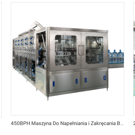
450BPH Maszyna Do Napełniania i Zakręcania Butelek Z Wodą 5 Galonów 19L 20L