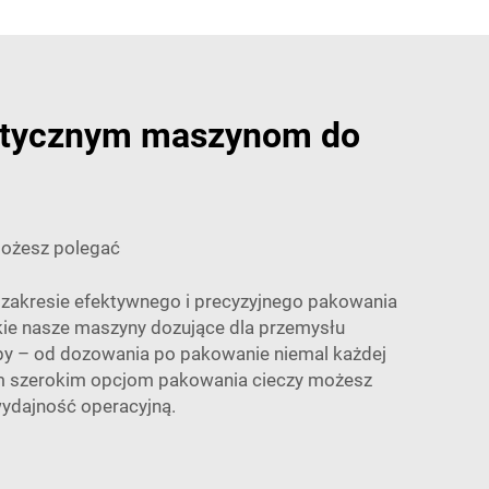
matycznym maszynom do
możesz polegać
w zakresie efektywnego i precyzyjnego pakowania
kie nasze maszyny dozujące dla przemysłu
by – od dozowania po pakowanie niemal każdej
szym szerokim opcjom pakowania cieczy możesz
ydajność operacyjną.