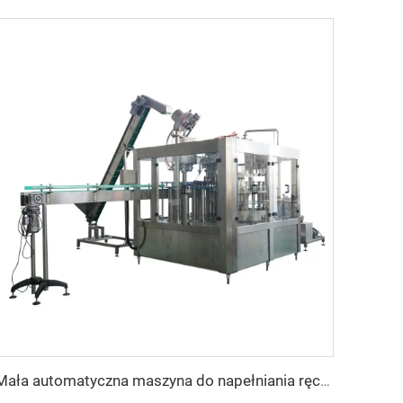
Mała automatyczna maszyna do napełniania ręcznie robionego piwa w butelki szklane z zakrywaniem i etykietowaniem