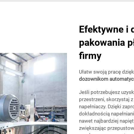
Efektywne i 
pakowania pł
firmy
Ułatw swoją pracę dzię
dozownikom automaty
Jeśli potrzebujesz uzys
przestrzeni, skorzystaj
napełniaczy. Dzięki zap
dokładnością napełniani
nawet najbardziej napię
zwiększając przepustowo