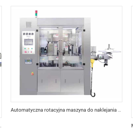
Automatyczna rotacyjna maszyna do naklejania etykiet OPP z taśmy klejowej za pomocą gorącego kleju
wodą destylowaną Producent maszyn do pakowania