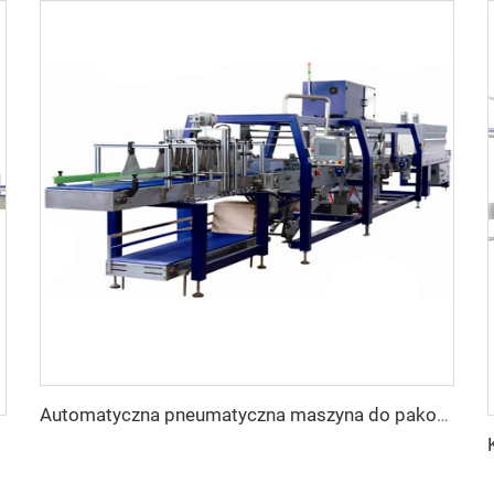
Automatyczna pneumatyczna maszyna do pakowania termokurczliwego do żywności i napojów, nowy stan, do półpaletek, podstawek, puszek i butelek szklanych