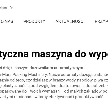
rs...">
O NAS
PRODUKTY
AKTUALNOŚCI
PRZYP
tyczna maszyna do wype
i dzięki naszym
dozownikom automatycznym
y Mars Packing Machinery. Nasze automaty dozujące stanow
leżnie od tego, czy działasz w branży wody, napojów, piwa c
się elastycznością pod względem dostosowania do potrzeb k
 dopasowane do Twoich wymagań – od małych zakładów po 
 otwartymi ramionami witamy efektywność i produktywność.