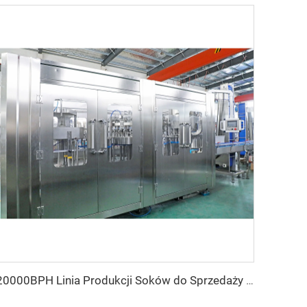
20000BPH Linia Produkcji Soków do Sprzedaży do Butelek Szklanych Pomarańczowych Jabłkowych 750ml