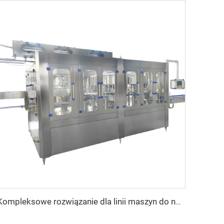
Kompleksowe rozwiązanie dla linii maszyn do napełniania butelek 500 ml wodą mineralną alkaliczną