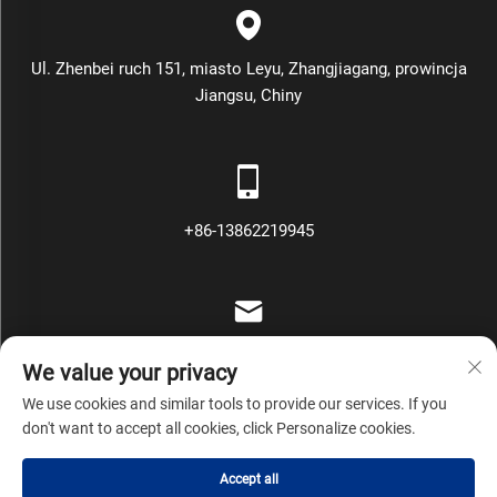
Ul. Zhenbei ruch 151, miasto Leyu, Zhangjiagang, prowincja
Jiangsu, Chiny
+86-13862219945
[email protected]
We value your privacy
We use cookies and similar tools to provide our services. If you
don't want to accept all cookies, click Personalize cookies.
Copyright © Zhangjiagang Mars Packing Machinery Co., Ltd
Accept all
Wszelkie prawa zastrzeżone
Polityka prywatności
Blog