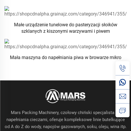
Małe urządzenie tunelowe do pasteryzacji słoików
szklanych z kiszonymi warzywami i piwem
Mała maszyna do napełniania piwa w browarze mikro
Mars Packing Machinery, czołowy chiński specjalista od
napełniania cieczami, oferuje kompleksowe linie butelkujące
od A do Z do wody, napojów gazowanych, soku, oleju, wina itp.