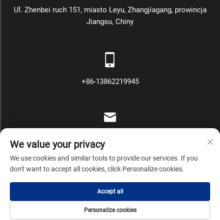
Ul. Zhenbei ruch 151, miasto Leyu, Zhangjiagang, prowincja
Jiangsu, Chiny
+86-13862219945
[email protected]
We value your privacy
We use cookies and similar tools to provide our services. If you
don't want to accept all cookies, click Personalize cookies.
Copyright © Zhangjiagang Mars Packing Machinery Co., Ltd
Accept all
Wszelkie prawa zastrzeżone
Polityka prywatności
Blog
Personalize cookies