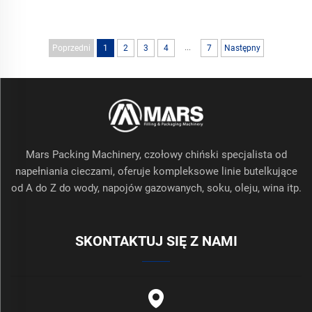
napędem rotacyjnym
...
Poprzedni
1
2
3
4
7
Następny
Mars Packing Machinery, czołowy chiński specjalista od
napełniania cieczami, oferuje kompleksowe linie butelkujące
od A do Z do wody, napojów gazowanych, soku, oleju, wina itp.
SKONTAKTUJ SIĘ Z NAMI