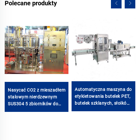
Polecane produkty
Automatyczna maszyna do
Nasycać CO2 z mieszadłem
etykietowania butelek PET,
stalowym nierdzewnym
butelek szklanych, słoików,
SUS304 5 zbiorników do
opakowań PVC z tunnelem
napojów syropowych
termokurczliwym
elektrycznym