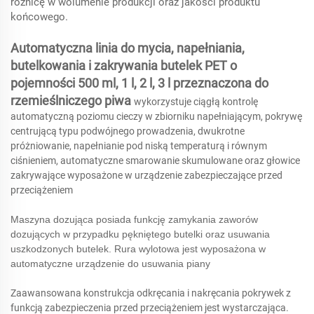
różnicę w wolumenie produkcji oraz jakości produktu
końcowego.
Automatyczna linia do mycia, napełniania,
butelkowania i zakrywania butelek PET o
pojemności 500 ml, 1 l, 2 l, 3 l przeznaczona do
rzemieślniczego piwa
wykorzystuje ciągłą kontrolę
automatyczną poziomu cieczy w zbiorniku napełniającym, pokrywę
centrującą typu podwójnego prowadzenia, dwukrotne
próżniowanie, napełnianie pod niską temperaturą i równym
ciśnieniem, automatyczne smarowanie skumulowane oraz głowice
zakrywające wyposażone w urządzenie zabezpieczające przed
przeciążeniem
Maszyna dozująca posiada funkcję zamykania zaworów
dozujących w przypadku pękniętego butelki oraz usuwania
uszkodzonych butelek. Rura wylotowa jest wyposażona w
automatyczne urządzenie do usuwania piany
Zaawansowana konstrukcja odkręcania i nakręcania pokrywek z
funkcją zabezpieczenia przed przeciążeniem jest wystarczająca.