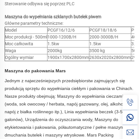
Sterowanie odbywa się poprzez PLC
Maszyna do wypełniania szklanych butelek piwem
Główne parametry techniczne:
Model
PCGF16/12/6
PCGF18/18/6
PCG
Moc produkcji - 500ml
1000-1200B/H
2000-3000B/H
400
Moc całkowita
1.5kw
1.5kw
3.7
Waga
2000kg
3500 kg
500
Ogólny wymiar
1900x1700x2800mm
2630x2020x2800mm
29
Maszyna do pakowania Mars
Jednym z najwcześniejszych przedsiębiorstw zajmujących się
produkcją sprzętu do wypełniania ciekłym i pakowania w Chinach.
Nasze produkty obejmują: Maszyny do wypełniania cieczami
(woda, sok owocowy / herbata, napój gazowany, olej, alkohol,
napój z białka roślinnego itp.), Linia wypełniania beczek (3-5
galonów), Urządzenia do oczyszczania wody, Maszyny do
etykietowania i pakowania, półautomatyczne / pełne
maszyny do
dmuchania butelek i maszyny wtryskowe. Mars Packing