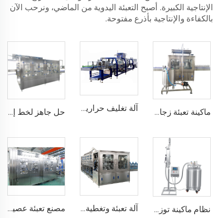
الإنتاجية الكبيرة. أصبح التعبئة اليدوية من الماضي، ونرحب الآن
بالكفاءة والإنتاجية بأذرع مفتوحة.
آلة تغليف حرارية هوائية أوتوماتيكية لمنتجات الأغذية والمشروبات، حالة جديدة، مناسبة للأوعية الزجاجية/العلب، صينية القاع، نصف المنصات
ماكينة تعبئة زجاجات النبيذ والمشروبات الكحولية ذات التعبئة المتدفقة
حل جاهز لخط إنتاج ماكينة تعبئة المياه المعدنية القلوية سعة 500 مل
آلة تعبئة وتغطية زجاجات المياه سعة 5 غالون و19 لتر و20 لتر بسعة 450 زجاجة في الساعة
مصنع تعبئة عصير الزجاجات الأوتوماتيكي سعة 20000 زجاجة في الساعة للبرتقال والتفاح مع آلة تغليف للبيع
نظام ماكينة توزيع النيتروجين السائل عالية السرعة أوتوماتيكية