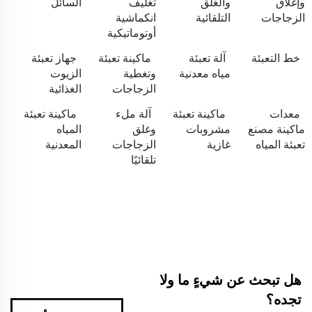
وإغلاق
والغلق
تغليف
السائل
الزجاجات
التلقائية
انكماشية
أوتوماتيكية
خط التعبئة
آلة تعبئة
ماكينة تعبئة
جهاز تعبئة
مياه معدنية
وتغطية
الزيوت
الزجاجات
الغذائية
معدات
ماكينة تعبئة
آلة ملء
ماكينة تعبئة
ماكينة مصنع
مشروبات
وغلق
المياه
تعبئة المياه
غازية
الزجاجات
المعدنية
تلقائيًا
هل تبحث عن شيءٍ ما ولا
تجده؟