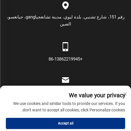
رقم 151، شارع تشنبي، بلدة ليوي، مدينة تشانغجياgang، جيانغسو،
الصين
+86-13862219945
[email protected]
We value your privacy
We use cookies and similar tools to provide our services. If you
don't want to accept all cookies, click Personalize cookies.
حقوق النشر © شركة تشانغ جيا غانغ مارس لمكائن التعبئة والتغليف
Accept all
المحدودة جميع الحقوق محفوظة
سياسة الخصوصية
المدونة