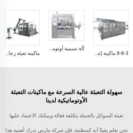
آلة تسمية أوتوماتيكية دوارة تعمل بالغراء الساخن المذاب، تغذية على شكل لفافة من مادة OPP
8-8-3 ماكينة إنتاج تعبئة المياه النقعية الأوتوماتيكية الصغيرة لمصنعي زجاجات
ماكينة تعبئة زجاجات الجعة الحرفية الأوتوماتيكية الصغيرة مع غطاء محكم ولوصاقات
سهولة التعبئة عالية السرعة مع ماكينات التعبئة
الأوتوماتيكية لدينا
تعبئة السوائل بالجملة بتكلفة فعالة ويمكنك الاعتماد عليها
نحن نعلم يقينًا أنه كمنظمة، فإن شركة مارس تدرك أهمية هذا