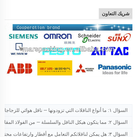
شريك التعاون
السؤال ١: ما أنواع الناقلات التي تزودونها — ناقل هوائي للزجاجات الفارغة، أو ناقل سلسلة جدولية للزجاجات المملوءة، أم كلا النوعين؟
السؤال ٢: مما يتكون هيكل الناقل والسلسلة — من الفولاذ المقاوم للصدأ عيار SUS304؟
السؤال ٣: هل يمكن لناقلاتكم التعامل مع أقطار وارتفاعات مختلفة للزجاجات دون الحاجة إلى ضبط يدوي؟