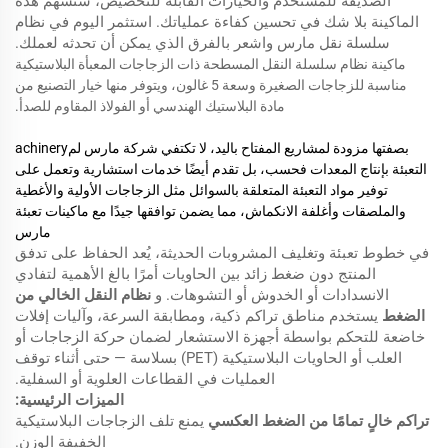
الصديقة للمستخدم والخيارات القابلة للتخصيص، ستسهم هذه
الماكينة بلا شك في تحسين كفاءة عملياتك. استثمر اليوم في نظام
سلسلة نقل مارس واشعر بالفرق الذي يمكن أن تحدثه لعملك.
ماكينة نظام سلسلة النقل المسطحة ذات الزجاجات المعبأة البلاستيكية
مناسبة للزجاجات الصغيرة وسعة 5 غالون، ويتوفر منها خيار التصنيع من
مادة البلاستيك الهندسي أو الفولاذ المقاوم للصدأ.
بصفتها مزودة لمشاريع المفتاح باليد، لا تكتفي شركة مارس لمachinery
التعبئة بإنتاج المعدات فحسب، بل تقدم أيضًا خدمات استشارية وتعمل على
توفير مواد التعبئة المتعلقة بالسوائل مثل الزجاجات الأولية والأغطية
والملصقات وأغلفة الانكماش، مما يضمن توافقها جيدًا مع ماكينات تعبئة
مارس
في خطوط تعبئة وتغليف المشروبات الحديثة، يُعد الحفاظ على تدفق
المنتج دون ضغط زائد بين الحاويات أمرًا بالغ الأهمية لتفادي
الانسدادات أو الخدوش أو التشوهات. و
نظام النقل الخالي من
الضغط
يستخدم مناطق تراكم ذكية، ومطابقة السرعة، وآليات إفلات
خاضعة للتحكم بواسطة أجهزة الاستشعار لضمان حركة الزجاجات أو
العلب أو الحاويات البلاستيكية (PET) بسلاسة — حتى أثناء توقف
العمليات في القطاعات العلوية أو السفلية.
الميزات الرئيسية:
تراكم خالٍ تمامًا من الضغط العكسي
يمنع تلف الزجاجات البلاستيكية
الخفيفة الوزن.