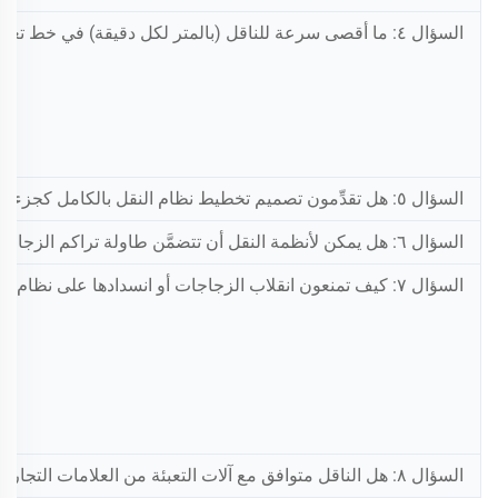
السؤال ٤: ما أقصى سرعة للناقل (بالمتر لكل دقيقة) في خط تعبئة عالي السرعة بطاقة ٢٠٬٠٠٠ زجاجة في الساعة (BPH)؟
السؤال ٥: هل تقدِّمون تصميم تخطيط نظام النقل بالكامل كجزء من المشروع الجاهز (Turnkey)؟
السؤال ٦: هل يمكن لأنظمة النقل أن تتضمَّن طاولة تراكم الزجاجات (طاولة التخزين المؤقت) لمنع توقُّف الخط؟
السؤال ٧: كيف تمنعون انقلاب الزجاجات أو انسدادها على نظام النقل عند السرعات العالية؟
السؤال ٨: هل الناقل متوافق مع آلات التعبئة من العلامات التجارية الأخرى؟ وهل يمكنكم توريد الناقلات بشكل منفصل؟