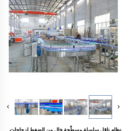
نظام ناقل سلسلة مسطّحة خالٍ من الضغط لزجاجات