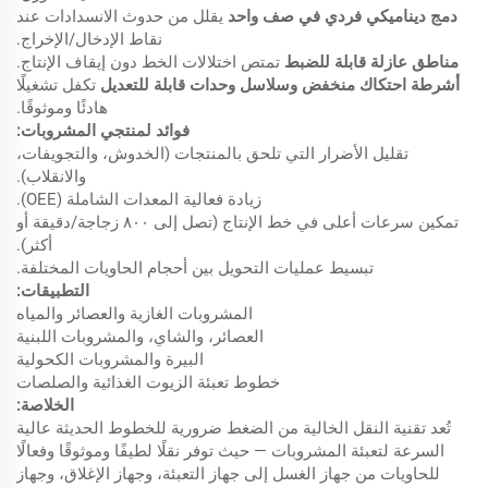
دمج ديناميكي فردي في صف واحد
يقلل من حدوث الانسدادات عند
نقاط الإدخال/الإخراج.
مناطق عازلة قابلة للضبط
تمتص اختلالات الخط دون إيقاف الإنتاج.
أشرطة احتكاك منخفض وسلاسل وحدات قابلة للتعديل
تكفل تشغيلًا
هادئًا وموثوقًا.
فوائد لمنتجي المشروبات:
تقليل الأضرار التي تلحق بالمنتجات (الخدوش، والتجويفات،
والانقلاب).
زيادة فعالية المعدات الشاملة (OEE).
تمكين سرعات أعلى في خط الإنتاج (تصل إلى ٨٠٠ زجاجة/دقيقة أو
أكثر).
تبسيط عمليات التحويل بين أحجام الحاويات المختلفة.
التطبيقات:
المشروبات الغازية والعصائر والمياه
العصائر، والشاي، والمشروبات اللبنية
البيرة والمشروبات الكحولية
خطوط تعبئة الزيوت الغذائية والصلصات
الخلاصة:
تُعد تقنية النقل الخالية من الضغط ضرورية للخطوط الحديثة عالية
السرعة لتعبئة المشروبات — حيث توفر نقلًا لطيفًا وموثوقًا وفعالًا
للحاويات من جهاز الغسل إلى جهاز التعبئة، وجهاز الإغلاق، وجهاز