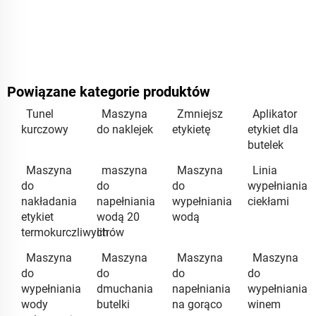
Powiązane kategorie produktów
Tunel
Maszyna
Zmniejsz
Aplikator
kurczowy
do naklejek
etykietę
etykiet dla
butelek
Maszyna
maszyna
Maszyna
Linia
do
do
do
wypełniania
nakładania
napełniania
wypełniania
ciekłami
etykiet
wodą 20
wodą
termokurczliwych
litrów
Maszyna
Maszyna
Maszyna
Maszyna
do
do
do
do
wypełniania
dmuchania
napełniania
wypełniania
wody
butelki
na gorąco
winem