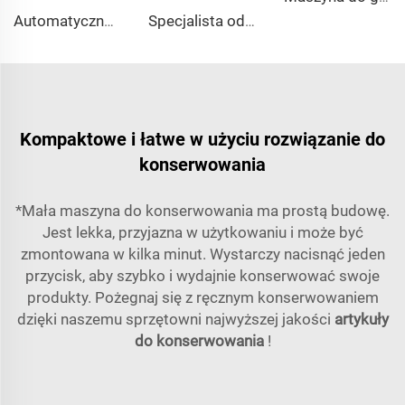
Automatyczna maszyna do etykietowania zabezpieczających PVC z termokurczliwych, samozgrzewalnych etykiet typu neck band, przeznaczonych dla butelek z wodą, aerozoli i opakowań typu can
Specjalista od systemu taśmy transmisyjnej z dmuchawą powietrzną do butelek PET
Kompaktowe i łatwe w użyciu rozwiązanie do
konserwowania
*Mała maszyna do konserwowania ma prostą budowę.
Jest lekka, przyjazna w użytkowaniu i może być
zmontowana w kilka minut. Wystarczy nacisnąć jeden
przycisk, aby szybko i wydajnie konserwować swoje
produkty. Pożegnaj się z ręcznym konserwowaniem
dzięki naszemu sprzętowni najwyższej jakości
artykuły
do konserwowania
!