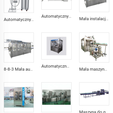
Automatyczny Dozownik Wagowy Oleju Jadalnego z Obrotową Głowica Nakręcającą do Butelek Plastikowych 5L
Mała instalacja do produkcji wody mineralnej, maszyna do napełniania plastikowych butelek z napojami, automatyczna, zasilanie elektryczne, dostępna obsługa serwisowa poza krajem
Automatyczny system dozujący ciekłego azotu o dużej prędkości
Automatyczna maszyna do napełniania i uszczelniania napojów jogurtowych, mlecznych, lizjowych w butelkach PE
8-8-3 Mała automatyczna maszyna do napełniania butelek wodą destylowaną Producent maszyn do pakowania
Mała maszyna do napełniania piwa w browarze mikro
Maszyna do grupowego pakowania butelek folią PE (SP-20)