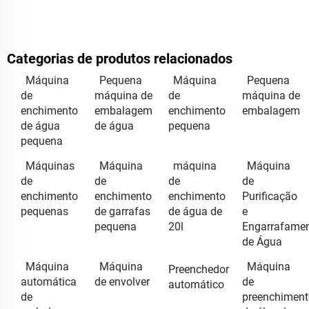
Categorias de produtos relacionados
Máquina
Pequena
Máquina
Pequena
de
máquina de
de
máquina de
enchimento
embalagem
enchimento
embalagem
de água
de água
pequena
pequena
Máquinas
Máquina
máquina
Máquina
de
de
de
de
enchimento
enchimento
enchimento
Purificação
pequenas
de garrafas
de água de
e
pequena
20l
Engarrafame
de Água
Máquina
Máquina
Máquina
Preenchedor
automática
de envolver
de
automático
de
preenchiment