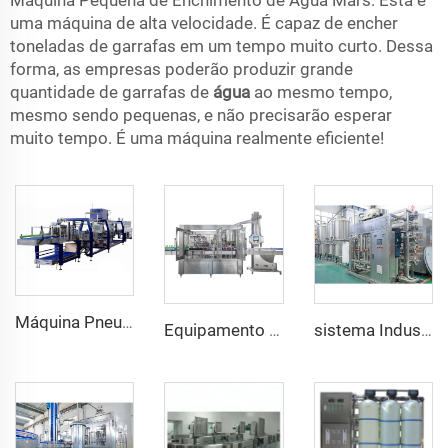
Máquina Pequena de Enchimento de Água Mars: Esta é
uma máquina de alta velocidade. É capaz de encher
toneladas de garrafas em um tempo muito curto. Dessa
forma, as empresas poderão produzir grande
quantidade de garrafas de
água
ao mesmo tempo,
mesmo sendo pequenas, e não precisarão esperar
muito tempo. É uma máquina realmente eficiente!
Máquina Pneumática Automática de Envolvimento por Calor para Alimentos e Bebidas, Condição Nova, para Bandeja Inferior Meio Palete/Vidros/Latas
Equipamento Automático para Enchimento, Vedação e Rotulagem de Garrafas Verdes de Vidro Coreanas de 360ml para Vinho 6000BPH
sistema Industrial de Filtração e Purificação de Água por Osmose Reversa de 6000L 10000L