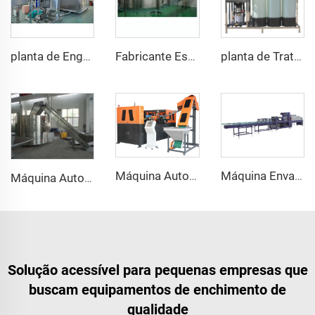
planta de Engarrafamento de Suco de Cana de Qualidade King com Capacidade de 16000BPH 32/32/10 do A ao Z à Venda
Fabricante Especializado no Sistema de Esteira Transportadora de Ar para Garrafas Pet
planta de Tratamento de Água Potável com Mini RO de 1000L
Máquina Automática para Sopro de Garrafas de Água Plásticas com 4 Cavidades, Tipo Estiramento
Máquina Envasadora com Filme Termoencolhível para Grupos de Garrafas (SP-20)
Máquina Automática para Desembaraçar Garrafas PET e Plásticas Compacta
Solução acessível para pequenas empresas que
buscam equipamentos de enchimento de
qualidade