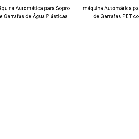
quina Automática para Sopro
máquina Automática pa
e Garrafas de Água Plásticas
de Garrafas PET c
com 4 Cavidades, Tipo
Cavidades, Tipo Serv
Estiramento
Elétrico, Preço na Ni