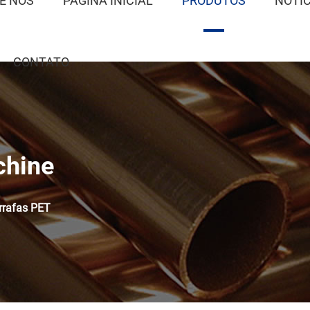
E NÓS
PÁGINA INICIAL
PRODUTOS
NOTÍ
CONTATO
chine
rrafas PET