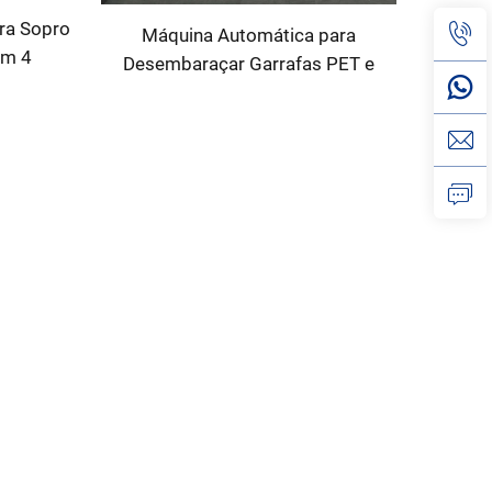
ra Sopro
Máquina Automática para
om 4
Desembaraçar Garrafas PET e
o Motor
Plásticas Compacta
géria