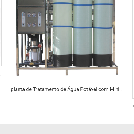
oço de Garrafa de Água e Óleo Comestível
planta de Tratamento de Água Potável com Mini RO de 1000L