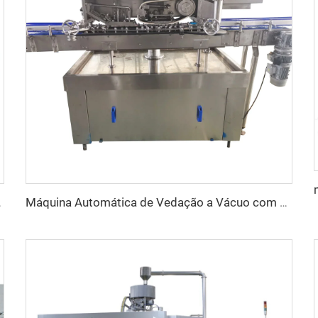
 de Palma com 4 Bicos
Máquina Automática de Vedação a Vácuo com Tampa Metálica Roscável para Potes de Vidro de Molho Picante e Pasta de Curry para Mel