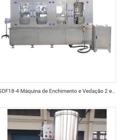
GDF18-4 Máquina de Enchimento e Vedação 2 em 1 para Latas de Alumínio para Cerveja Artesanal