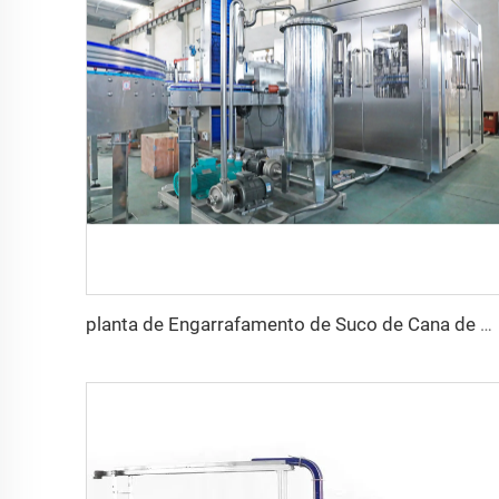
planta de Engarrafamento de Suco de Cana de Qualidade King com Capacidade de 16000BPH 32/32/10 do A ao Z à Venda