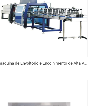
máquina de Envoltório e Encolhimento de Alta Velocidade 30 Pacotes/Minuto para Garrafas de Água ou Refrigerante