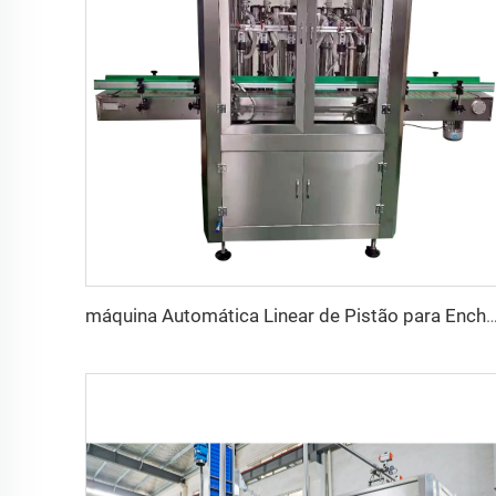
máquina Automática Linear de Pistão para Enchimento, Vedação e Etiquetagem de Garrafas de Óleo