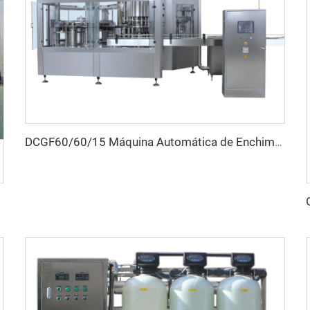
DCGF60/60/15 Máquina Automática de Enchimento de Garrafas para Bebidas Isotônicas com Pressão de Carbonatação