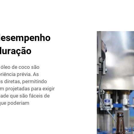
 desempenho
 duração
óleo de coco são
iência prévia. As
 diretas, permitindo
 projetadas para exigir
de que são fáceis de
s que poderiam