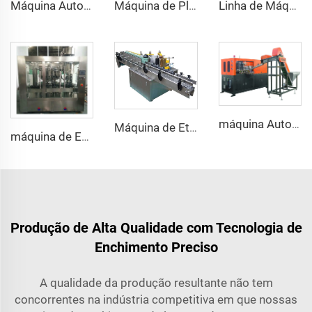
Máquina Automática de Fechamento e Selagem para Latas de Bebidas com 6 Cabeças Rotativas
Máquina de Planta de Água Mineral Compacta com Enchimento Automático para Garrafas Plásticas com Suporte Técnico no Exterior Disponível
Linha de Máquina de Enchimento e Vedação para Garrafas de Leite - Preço
máquina Automática para Sopro de Garrafas PET com 4 Cavidades, Tipo Servo Motor Elétrico, Preço na Nigéria
Máquina de Etiquetagem com Cola Fria e Molhada para Garrafas de Cerveja de Vidro
máquina de Enchimento por Pistão e Vedação ROPP para Garrafa de Vidro de 750ML com Óleo de Oliva
Produção de Alta Qualidade com Tecnologia de
Enchimento Preciso
A qualidade da produção resultante não tem
concorrentes na indústria competitiva em que nossas