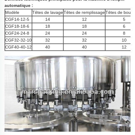
automatique :
Modèle
Têtes de lavage
Têtes de remplissage
Têtes de bouc
CGF14-12-5
14
12
5
CGF18-18-6
18
18
6
CGF24-24-8
24
24
8
CGF32-32-10
32
32
10
CGF40-40-12
40
40
12