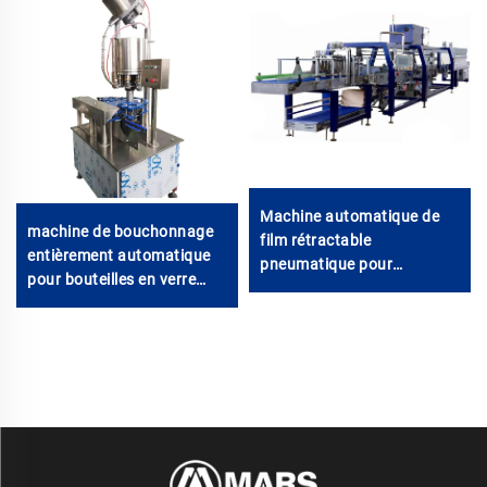
Machine automatique de
machine de bouchonnage
film rétractable
entièrement automatique
pneumatique pour
pour bouteilles en verre
emballage alimentaire et
avec capsules couronne,
boissons, état neuf,
2000 bph
adaptée aux plateaux
inférieurs demi-palette pour
bouteilles/cannes en verre