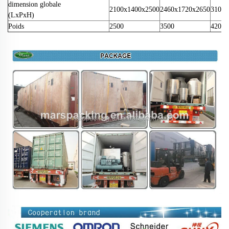
dimension globale
2100x1400x2500
2460x1720x2650
3100x
(LxPxH)
Poids
2500
3500
4200