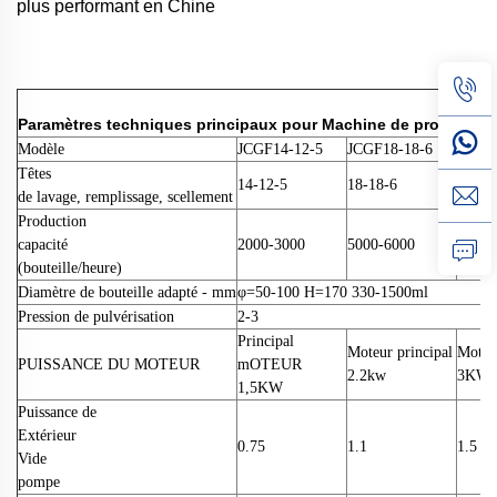
plus performant en Chine
Paramètres techniques principaux pour
Machine de production
Modèle
JCGF14-12-5
JCGF18-18-6
JCGF2
Têtes
14-12-5
18-18-6
24-24
de lavage, remplissage, scellement
Production
capacité
2000-3000
5000-6000
8000-
(bouteille/heure)
Diamètre de bouteille adapté - mm
φ=50-100 H=170 330-1500ml
Pression de pulvérisation
2-3
Principal
Moteur principal
Moteur
PUISSANCE DU MOTEUR
mOTEUR
2.2kw
3KW
1,5KW
Puissance de
Extérieur
0.75
1.1
1.5
Vide
pompe