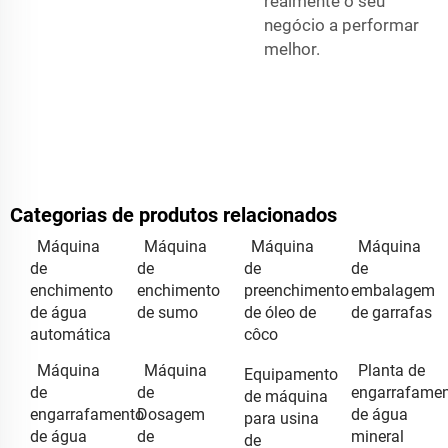
realmente o seu
negócio a performar
melhor.
Categorias de produtos relacionados
Máquina
Máquina
Máquina
Máquina
de
de
de
de
enchimento
enchimento
preenchimento
embalagem
de água
de sumo
de óleo de
de garrafas
automática
côco
Máquina
Máquina
Planta de
Equipamento
de
de
engarrafame
de máquina
engarrafamento
Dosagem
de água
para usina
de água
de
mineral
de