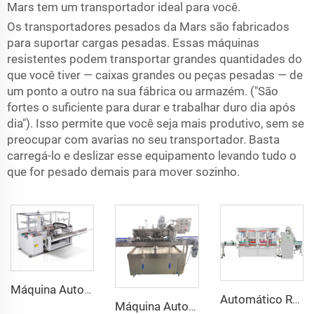
Mars tem um transportador ideal para você.
Os transportadores pesados da Mars são fabricados
para suportar cargas pesadas. Essas máquinas
resistentes podem transportar grandes quantidades do
que você tiver — caixas grandes ou peças pesadas — de
um ponto a outro na sua fábrica ou armazém. ("São
fortes o suficiente para durar e trabalhar duro dia após
dia"). Isso permite que você seja mais produtivo, sem se
preocupar com avarias no seu transportador. Basta
carregá-lo e deslizar esse equipamento levando tudo o
que for pesado demais para mover sozinho.
Máquina Automática Pneumática para Montagem de Caixas de Papelão para Embalagem de Bebidas e Mercadorias, Componentes Principais com Rolamentos
Automático Rotativo para Embalagem de Óleo Comestível com Pesagem, para Garrafas Plásticas de 5L, Tampa
Máquina Automática de Vedação a Vácuo com Tampa Metálica Roscável para Potes de Vidro de Molho Picante e Pasta de Curry para Mel