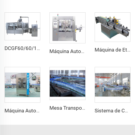
DCGF60/60/15 Máquina Automática de Enchimento de Garrafas para Bebidas Isotônicas com Pressão de Carbonatação
Máquina de Etiquetagem com Cola Fria e Molhada para Garrafas de Cerveja de Vidro
Máquina Automática de Etiquetagem com Cola Quente Rotativa Alimentada por Bobina de OPP
Mesa Transportadora Plástica para Acumulação de Garrafas de Água
Máquina Automática de Etiquetagem com Manga de PVC com Sistema de Encolhimento Tampão de Segurança para Garrafas e Latas Aerossóis
Sistema de Correia Transportadora de Corrente Plana para Garrafas com Recheio de Plástico