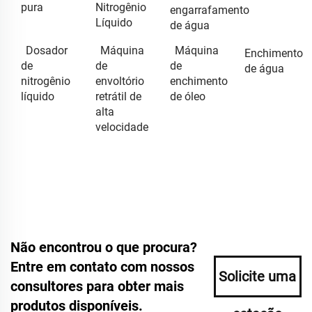
pura
Nitrogênio
engarrafamento
Líquido
de água
Dosador
Máquina
Máquina
Enchimento
de
de
de
de água
nitrogênio
envoltório
enchimento
líquido
retrátil de
de óleo
alta
velocidade
Não encontrou o que procura?
Entre em contato com nossos
Solicite uma
consultores para obter mais
produtos disponíveis.