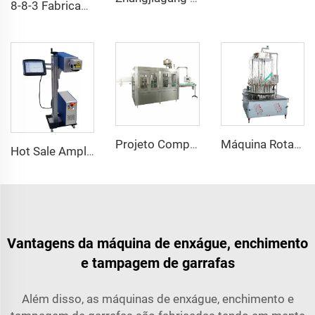
8-8-3 Fabricante da Máquina de Produção Automática de Enchimento de Água Pura em Garrafas Pequenas
Projeto Completo de Máquina para Planta de Água Mineral Full Automática de A a Z
Máquina Rotativa de Enchimento por Transbordo a Vácuo para Garrafas de Vidro para Espirituosos Destilados e Vinho
Hot Sale Amplamente Utilizada Impressora a Laser CO2 de Alta Velocidade para Garrafas de Vidro
Vantagens da máquina de enxágue, enchimento
e tampagem de garrafas
Além disso, as máquinas de enxágue, enchimento e