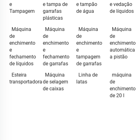
e
e tampa de
e tampão
e vedação
Tampagem
garrafas
de água
de líquidos
plásticas
Máquina
Máquina
Máquina
Máquina
de
de
de
de
enchimento
enchimento
enchimento
enchimento
e
e
e
automática
fechamento
fechamento
tampagem
a pistão
de líquidos
de garrafas
de garrafas
Esteira
Máquina
Linha de
máquina
transportadora
de selagem
latas
de
de caixas
enchimento
de 20 l