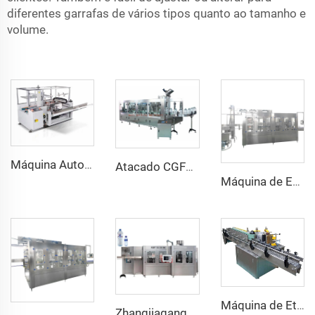
diferentes garrafas de vários tipos quanto ao tamanho e
volume.
Máquina Automática Pneumática para Montagem de Caixas de Papelão para Embalagem de Bebidas e Mercadorias, Componentes Principais com Rolamentos
Atacado CGF12-12-4 Máquina Automática de Enchimento de Água Mineral em Garrafas de 5L e 1 Galão 1500BPH
Máquina de Enchimento de Água Mineral com Filler por Gravidade Zhangjiagang King Quality 12000BPH
Máquina de Etiquetagem com Cola Fria e Molhada para Garrafas de Cerveja de Vidro
Zhangjiagang Confiável Máquina de Embalagem e Enchimento de Água em Garrafas Plásticas CGF40/40/12