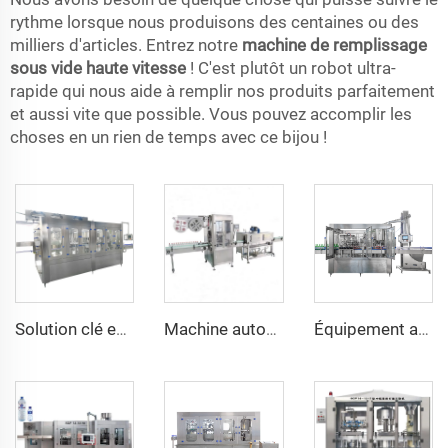
rythme lorsque nous produisons des centaines ou des
milliers d'articles. Entrez notre
machine de remplissage
sous vide haute vitesse
! C'est plutôt un robot ultra-
rapide qui nous aide à remplir nos produits parfaitement
et aussi vite que possible. Vous pouvez accomplir les
choses en un rien de temps avec ce bijou !
Machine automatique d'étiquetage par manchon thermorétractable en PVC pour bouteilles PET, verre et pots avec tunnel de rétraction électrique
Solution clé en main pour ligne d'équipement de remplissage d'eau minérale alcaline non gazeuse de 500 ml
Équipement automatique de remplissage, fermeture et étiquetage pour bouteilles vertes en verre coréennes de 360 ml, 6000BPH