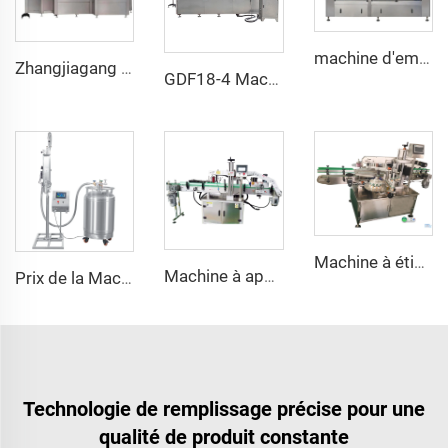
machine d'embouteillage automatique par vide 16 têtes 12 têtes 2000BPH pour bouteilles de vin 750ML
Zhangjiagang Reliable Machine de remplissage et d'emballage de bouteilles en plastique CGF40/40/12
GDF18-4 Machine 2 en 1 pour Remplissage et Sertissage de Canettes en Aluminium pour Bière Artisanale
Machine à étiqueter les flacons de shampooing et bouteilles de vin avec étiquettes des deux côtés
Machine à appliquer des étiquettes adhésives bilatérales sur bouteilles carrées, ovales ou plates en verre
Prix de la Machine Automatique de Remplissage et de Pulvérisation à Azote Liquide pour Bouteilles PET d'Huile et d'Eau
Technologie de remplissage précise pour une
qualité de produit constante