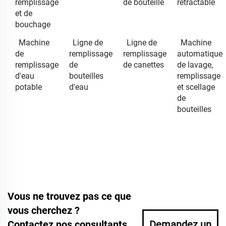
remplissage
de bouteille
rétractable
et de
bouchage
Machine
Ligne de
Ligne de
Machine
de
remplissage
remplissage
automatique
remplissage
de
de canettes
de lavage,
d'eau
bouteilles
remplissage
potable
d'eau
et scellage
de
bouteilles
Vous ne trouvez pas ce que
vous cherchez ?
Contactez nos consultants
Demandez un