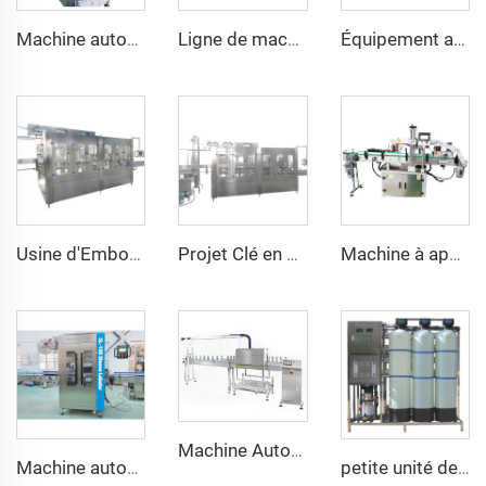
Machine automatique de fermeture et bouchage des bouteilles en verre 2000bph
Ligne de machine automatique de lavage, remplissage, fermeture et embouteillage pour bouteilles PET de 500ml, 1L, 2L, 3L de bière artisanale
Équipement automatique de remplissage, fermeture et étiquetage pour bouteilles vertes en verre coréennes de 360 ml, 6000BPH
Usine d'Embouteillage Automatique pour Bouteilles PET d'Eau Potable
Projet Clé en Main de A à Z Machine Automatique de Remplissage d'Eau Minérale PET CGF24-24-8 9000BPH
Machine à appliquer des étiquettes adhésives bilatérales sur bouteilles carrées, ovales ou plates en verre
Machine Automatique pour Appliquer les Ansces sur les Bouteilles Plastiques d'Eau, Huile Comestible de 4L 5L 10L
Machine automatique d'application de manchons rétractables pour bandelettes de col de bouteilles en PVC
petite unité de purification d'eau par osmose inverse 1000L pour eau potable