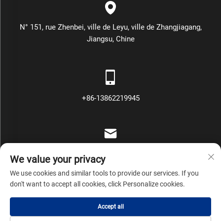
N° 151, rue Zhenbei, ville de Leyu, ville de Zhangjiagang,
Jiangsu, Chine
+86-13862219945
[email protected]
We value your privacy
We use cookies and similar tools to provide our services. If you
don't want to accept all cookies, click Personalize cookies.
Droits d'auteur © Zhangjiagang Mars Packing Machinery Co., Ltd
Accept all
Tous droits réservés
Politique de confidentialité
Blog