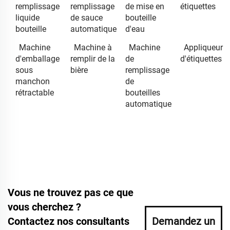
remplissage
remplissage
de mise en
étiquettes
liquide
de sauce
bouteille
bouteille
automatique
d'eau
Machine
Machine à
Machine
Appliqueur
d'emballage
remplir de la
de
d'étiquettes
sous
bière
remplissage
manchon
de
rétractable
bouteilles
automatique
Vous ne trouvez pas ce que
vous cherchez ?
Contactez nos consultants
Demandez un