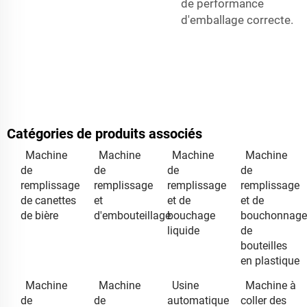
de performance
d'emballage correcte.
Catégories de produits associés
Machine
Machine
Machine
Machine
de
de
de
de
remplissage
remplissage
remplissage
remplissage
de canettes
et
et de
et de
de bière
d'embouteillage
bouchage
bouchonnage
liquide
de
bouteilles
en plastique
Machine
Machine
Usine
Machine à
de
de
automatique
coller des