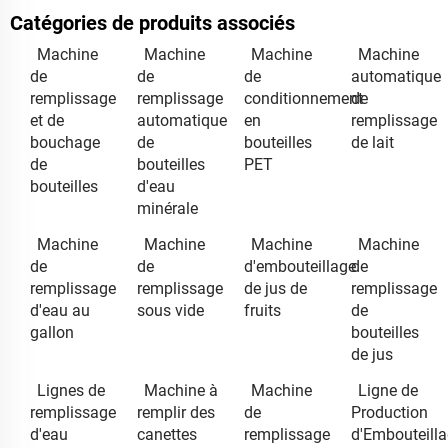
Catégories de produits associés
Machine
Machine
Machine
Machine
de
de
de
automatique
remplissage
remplissage
conditionnement
de
et de
automatique
en
remplissage
bouchage
de
bouteilles
de lait
de
bouteilles
PET
bouteilles
d'eau
minérale
Machine
Machine
Machine
Machine
de
de
d'embouteillage
de
remplissage
remplissage
de jus de
remplissage
d'eau au
sous vide
fruits
de
gallon
bouteilles
de jus
Lignes de
Machine à
Machine
Ligne de
remplissage
remplir des
de
Production
d'eau
canettes
remplissage
d'Embouteill