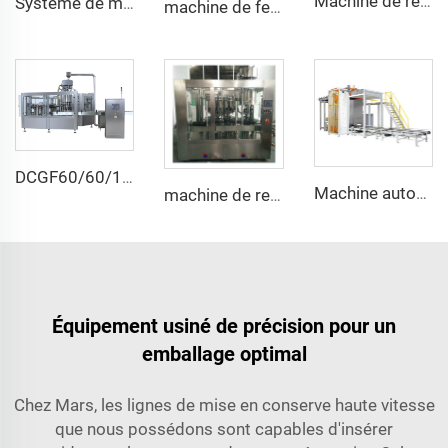
Machine de remplissage pour eau minérale compacte, automatique pour bouteilles plastiques, électrique, disponible avec assistance tierce outre-mer
Système de machine distributeur d'azote liquide haute vitesse automatique
machine de fermeture T-bouchon pour bouteilles de vin 750ml à vendre non réutilisable DSJ-1 Mars
DCGF60/60/15 Machine automatique de remplissage sous pression isotonique de boissons gazeuses en bouteilles
Machine automatique de dépalettisation de bouteilles en verre ou de boîtes de conserve
machine de remplissage par piston et de fermeture ROPP pour huile d'olive en bouteille en verre de 750 ml
Équipement usiné de précision pour un
emballage optimal
Chez Mars, les lignes de mise en conserve haute vitesse
que nous possédons sont capables d'insérer