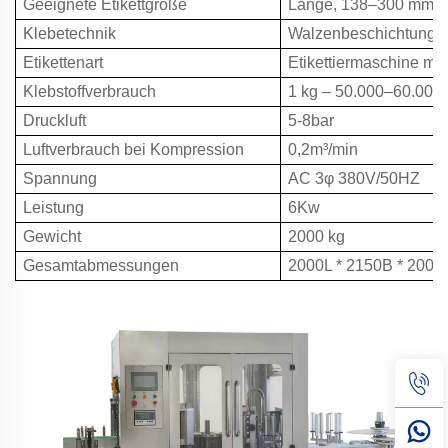
Geeignete Etikettgröße
Länge, 138–300 mm, 
Klebetechnik
Walzenbeschichtung –
Etikettenart
Etikettiermaschine mit
Klebstoffverbrauch
1 kg – 50.000–60.000
Druckluft
5-8bar
Luftverbrauch bei Kompression
0,2m³/min
Spannung
AC 3φ 380V/50HZ
Leistung
6Kw
Gewicht
2000 kg
Gesamtabmessungen
2000L * 2150B * 200