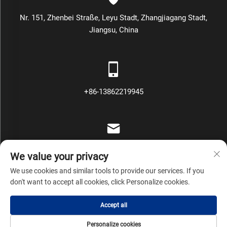
Nr. 151, Zhenbei Straße, Leyu Stadt, Zhangjiagang Stadt,
Jiangsu, China
+86-13862219945
[email protected]
We value your privacy
We use cookies and similar tools to provide our services. If you
don't want to accept all cookies, click Personalize cookies.
Copyright © Zhangjiagang Mars Packing Machinery Co., Ltd Alle
Accept all
Rechte vorbehalten
Datenschutzrichtlinie
Blog
Personalize cookies