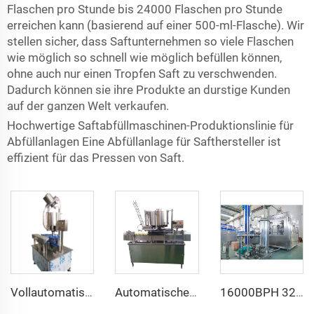
Flaschen pro Stunde bis 24000 Flaschen pro Stunde
erreichen kann (basierend auf einer 500-ml-Flasche). Wir
stellen sicher, dass Saftunternehmen so viele Flaschen
wie möglich so schnell wie möglich befüllen können,
ohne auch nur einen Tropfen Saft zu verschwenden.
Dadurch können sie ihre Produkte an durstige Kunden
auf der ganzen Welt verkaufen.
Hochwertige Saftabfüllmaschinen-Produktionslinie für
Abfüllanlagen Eine Abfüllanlage für Safthersteller ist
effizient für das Pressen von Saft.
Vollautomatische 2000bph-Glasflaschen-Kronkorken-Verschließ- und Korkmaschine
Automatische Rotationsverschließmaschine mit 6 Köpfen für Getränkedosen
16000BPH 32/32/10 King Quality A bis Z Zuckerrohrsaft-Abfüllanlage zum Verkauf