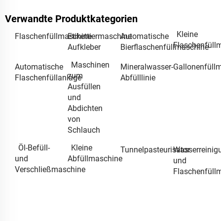
Verwandte Produktkategorien
Kleine
Flaschenfüllmaschine
Etikettiermaschine
Automatische
Flaschenfüll
Aufkleber
Bierflaschenfüllmaschine
Maschinen
Automatische
Mineralwasser-
Gallonenfüll
zum
Flaschenfüllanlage
Abfülllinie
Ausfüllen
und
Abdichten
von
Schlauch
Öl-Befüll-
Kleine
Tunnelpasteurisator
Wasserreinig
und
Abfüllmaschine
und
Verschließmaschine
Flaschenfüll