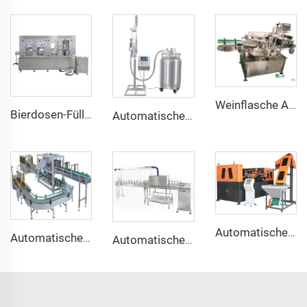
Weinflasche Ampulle Shampoo beidseitige Aufkleber-Etikettiermaschine
Bierdosen-Füll- und Verschließmaschine für Mikrobrauerei
Automatische Flüssigstickstoff-Füll- und Dosiersprühanlage Preis für Öl, Wasser, PET-Flasche
Automatische 4-Kammer-Plastikwasserflaschen-Streckblasformmaschine
Automatische Abwurftypen-Kartonverpackungsmaschine
Automatischer 4L 5L 10L Kunststoff-Wasser Speiseölfass Flaschenhalsgriff-Anbringer