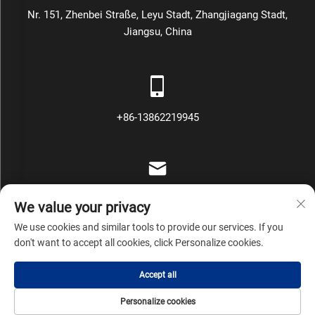
Nr. 151, Zhenbei Straße, Leyu Stadt, Zhangjiagang Stadt,
Jiangsu, China
+86-13862219945
[email protected]
We value your privacy
We use cookies and similar tools to provide our services. If you
don't want to accept all cookies, click Personalize cookies.
Copyright © Zhangjiagang Mars Packing Machinery Co., Ltd Alle
Accept all
Rechte vorbehalten
Datenschutzrichtlinie
Blog
Personalize cookies