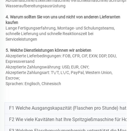
Abfüllmaschine/Etikettiermaschine/Verschließmaschine/Schrumpfma
Wasseraufbereitungsausrüstung 
4. Warum sollten Sie von uns und nicht von anderen Lieferanten 
kaufen 
Lange Fertigungserfahrung, Montage- und Schulungsteams, 
schnelle Lieferung und schnelle Reaktionszeit bei 
Serviceleistungen 
5. Welche Dienstleistungen können wir anbieten 
Akzeptierte Lieferbedingungen: FOB, CFR, CIF, EXW, DDP, DDU, 
Expressversand 
Akzeptierte Zahlungswährung: USD, EUR, CNY; 
Akzeptierte Zahlungsart: T\/T, L\/C, PayPal, Western Union, 
Escrow; 
Sprachen: Englisch, Chinesisch 
F1 Welche Ausgangskapazität (Flaschen pro Stunde) hat Ih
F2 Wie viele Kavitäten hat Ihre Spritzgießmaschine für Hohl
F3 Welchen Flaschenvolumenbereich unterstützt die Maschi