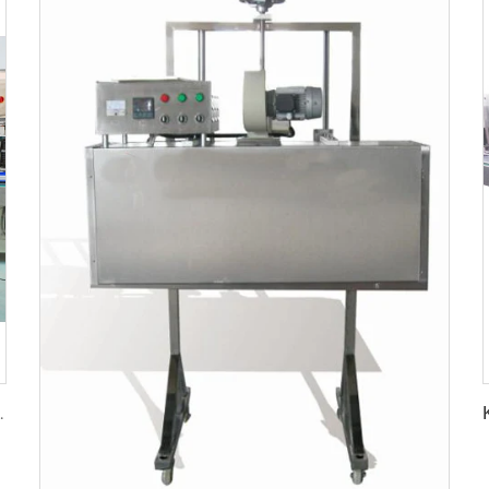
erheits-PVC-Schrumpfschlauch-Etikettierautomat