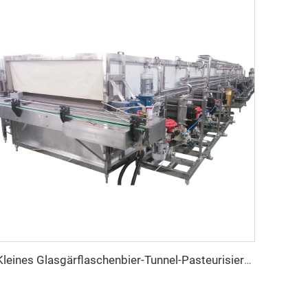
Kleines Glasgärflaschenbier-Tunnel-Pasteurisierungsanlage Maschine