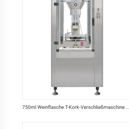
750ml Weinflasche T-Kork-Verschließmaschine zum Verkauf, nicht wiederverwendbar DSJ-1 Mars