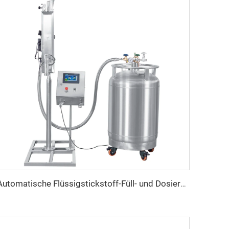
Automatische Flüssigstickstoff-Füll- und Dosiersprühanlage Preis für Öl, Wasser, PET-Flasche