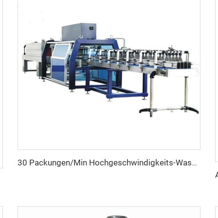
30 Packungen/Min Hochgeschwindigkeits-Wasser-Weichgetränkflasche Einzelrolle-Folienüberzug-Schrumpfmaschine