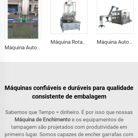
Máquina Rotativa de Enchimento por Transbordo a Vácuo para Garrafas de Vidro para Espirituosos Destilados e Vinho
Máquina Automática de Enchimento, Vedação e Etiquetagem para Garrafas de Vidro Pequenas para Cerveja Artesanal
Máquina Automática de Vedação de Lata de Cerveja de Alumínio com Única Cabeça
Máquinas confiáveis e duráveis para qualidade
consistente de embalagem
Sabemos que Tempo = dinheiro. É por isso que nossas
Máquina de Enchimento
e os equipamentos de
tampagem são projetados com produtividade em
primeiro lugar. Somos capazes de encher garrafas com