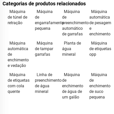
Categorias de produtos relacionados
Máquina
Máquina
Máquina
Máquina
de túnel de
de
de
automática
retração
engarrafamento
preenchimento
de pesagem
pequena
automático
e
de garrafas
enchimento
Máquina
Máquina
Planta de
Máquina
automática
de tampar
água
de etiquetas
de
garrafas
mineral
opp
enchimento
e vedação
Máquina
Linha de
Máquina
Máquina
de etiquetas
preenchimento
de
de
com cola
de água
enchimento
enchimento
quente
mineral
de água de
de suco
um galão
pequena