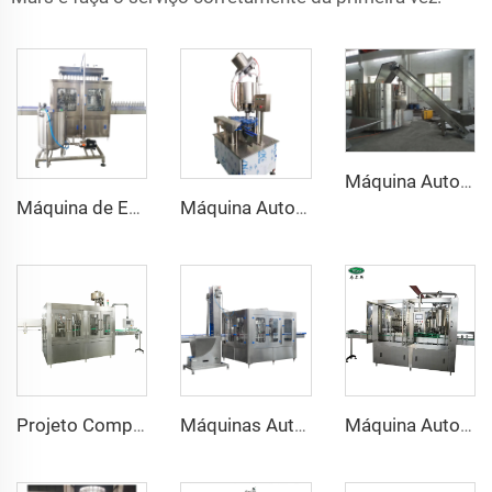
Máquina Automática para Desembaraçar Garrafas PET e Plásticas Compacta
Máquina de Enchimento e Engarrafamento para Vinho com Overflow Inline
Máquina Automática Completa para Vedação e Rolha de Garrafas de Vidro com 2000bph
Projeto Completo de Máquina para Planta de Água Mineral Full Automática de A a Z
Máquinas Automáticas de Engarrafamento, Enchimento e Vedação para Bebidas Alcoólicas Leves em Garrafas de Vidro
Máquina Automática de Engarrafamento de Bebidas Alcoólicas Destiladas, Vodka, Vinho e Whisky em Garrafas de Vidro de 750ml