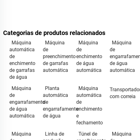
Categorias de produtos relacionados
Máquina
Máquina
Máquina
Máquina
automática
de
de
de
de
preenchimento
enchimento
engarrafame
enchimento
de garrafas
de água
de água
de garrafas
automática
automática
automática
de água
Máquina
Planta
Máquina
Transportado
de
automática
automática
com correia
engarrafamento
de
de
de água
engarrafamento
enchimento
automática
de água
e
fechamento
Máquina
Linha de
Túnel de
Máquina