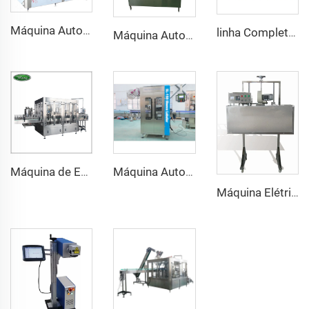
Máquina Automática de Enchimento, Colocação de Tampas e Rotulagem para Cerveja de Gengibre em Garrafas de Vidro 330ml 500ml
linha Completa de Produção e Engarrafamento de Suco de Frutas Automática com Capacidade de 6000BPH
Máquina Automática de Fechamento e Selagem para Latas de Bebidas com 6 Cabeças Rotativas
Máquina de Enchimento e Vedação Isobárica para Garrafas de Vidro Pequenas 3 em 1 Automática
Máquina Automática de Etiquetagem com Manga de PVC com Sistema de Encolhimento Tampão de Segurança para Garrafas e Latas Aerossóis
Máquina Elétrica de Túnel de Calor para Encolher Etiqueta de Segurança no Pescoço de Garrafa