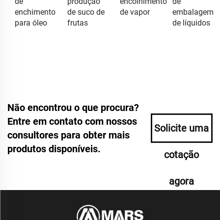
de
produção
encolhimento
de
enchimento
de suco de
de vapor
embalagem
para óleo
frutas
de líquidos
Não encontrou o que procura?
Entre em contato com nossos
Solicite uma
consultores para obter mais
produtos disponíveis.
cotação
agora