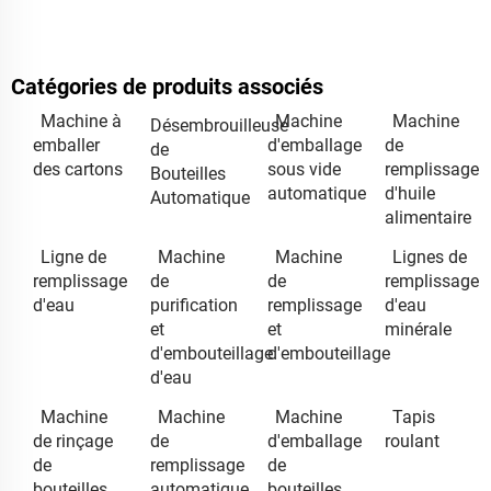
Catégories de produits associés
Machine à
Machine
Machine
Désembrouilleuse
emballer
d'emballage
de
de
des cartons
sous vide
remplissage
Bouteilles
automatique
d'huile
Automatique
alimentaire
Ligne de
Machine
Machine
Lignes de
remplissage
de
de
remplissage
d'eau
purification
remplissage
d'eau
et
et
minérale
d'embouteillage
d'embouteillage
d'eau
Machine
Machine
Machine
Tapis
de rinçage
de
d'emballage
roulant
de
remplissage
de
bouteilles,
automatique
bouteilles