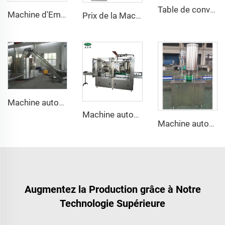
Table de convoyage d'accumulation pour bouteilles d'eau en plastique
Machine d'Embouteillage de Bière pour Microbrasserie
Prix de la Machine Automatique de Remplissage et de Pulvérisation à Azote Liquide pour Bouteilles PET d'Huile et d'Eau
Machine automatique désembrouilleuse compacte pour bouteilles plastiques PET ou en verre
Machine automatique de remplissage de boisson distillée, Vodka, Vin, Whisky en bouteille en verre de 750 ml
Machine automatique de soudure des canettes en aluminium pour bière
Augmentez la Production grâce à Notre
Technologie Supérieure