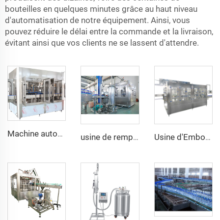
bouteilles en quelques minutes grâce au haut niveau
d'automatisation de notre équipement. Ainsi, vous
pouvez réduire le délai entre la commande et la livraison,
évitant ainsi que vos clients ne se lassent d'attendre.
Machine automatique de remplissage, fermeture et étiquetage pour bouteilles en verre de 330ml et 500ml de bière au gingembre
usine de remplissage de jus de canne à sucre King Quality 32/32/10, qualité supérieure, fabrication a à z, 16000BPH, à vendre
Usine d'Embouteillage Automatique pour Bouteilles PET d'Eau Potable