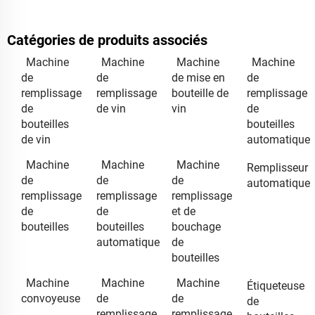
Catégories de produits associés
Machine
Machine
Machine
Machine
de
de
de mise en
de
remplissage
remplissage
bouteille de
remplissage
de
de vin
vin
de
bouteilles
bouteilles
de vin
automatique
Machine
Machine
Machine
Remplisseur
de
de
de
automatique
remplissage
remplissage
remplissage
de
de
et de
bouteilles
bouteilles
bouchage
automatique
de
bouteilles
Machine
Machine
Machine
Étiqueteuse
convoyeuse
de
de
de
remplissage
remplissage