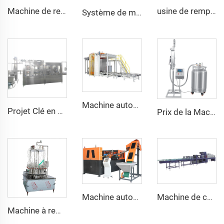
Machine de remplissage et de mise en bouteille d'alcool ou de vin par débordement en ligne
usine de remplissage de jus de canne à sucre King Quality 32/32/10, qualité supérieure, fabrication a à z, 16000BPH, à vendre
Système de machine distributeur d'azote liquide haute vitesse automatique
Machine automatique de dépalettisation de bouteilles en verre ou de boîtes de conserve
Projet Clé en Main de A à Z Machine Automatique de Remplissage d'Eau Minérale PET CGF24-24-8 9000BPH
Prix de la Machine Automatique de Remplissage et de Pulvérisation à Azote Liquide pour Bouteilles PET d'Huile et d'Eau
Machine automatique à mouler par soufflage étiré des bouteilles d'eau plastique à 4 cavités
Machine de conditionnement sous film rétractable pour groupes de bouteilles en PE (SP-20)
Machine à remplir rotative par vide pour bouteilles en verre destinées aux spiritueux et vins distillés