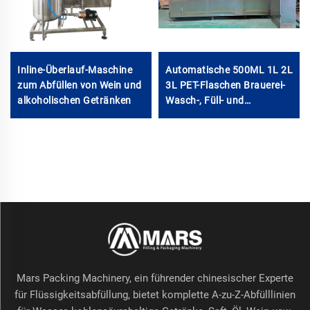
Inline-Überlauf-Maschine
Automatische 500ML 1L 2L
e
zum Abfüllen von Wein und
3L PET-Flaschen Brauerei-
alkoholischen Getränken
Wasch-, Füll- und
Verschließmaschinenlinie
Mars Packing Machinery, ein führender chinesischer Experte
für Flüssigkeitsabfüllung, bietet komplette A-zu-Z-Abfülllinien