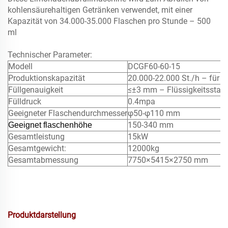
kohlensäurehaltigen Getränken verwendet, mit einer
Kapazität von 34.000-35.000 Flaschen pro Stunde – 500
ml
Technischer Parameter:
Modell
DCGF60-60-15
Produktionskapazität
20.000-22.000 St./h – für 
Füllgenauigkeit
≤±3 mm – Flüssigkeitsstan
Fülldruck
0.4mpa
Geeigneter Flaschendurchmesser
φ50-φ110 mm
150-340 mm
Geeignet
flaschenhöhe
Gesamtleistung
15kW
Gesamtgewicht:
12000kg
Gesamtabmessung
7750×5415×2750 mm
Produktdarstellung