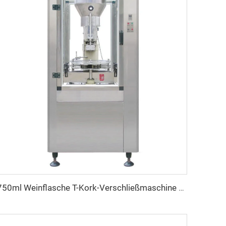
750ml Weinflasche T-Kork-Verschließmaschine zum Verkauf, nicht wiederverwendbar DSJ-1 Mars