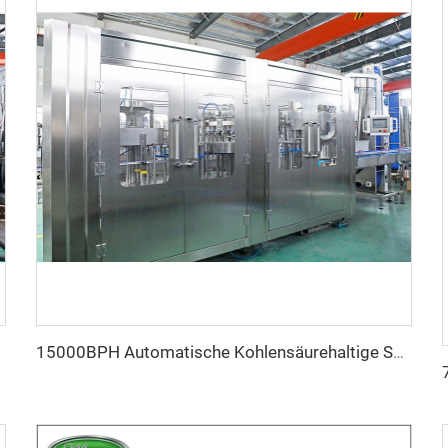
15000BPH Automatische Kohlensäurehaltige Sprudelwasser-Abfüllmaschine 40-40-12 500ml Füll Elektromotor PLC für Getränke Kunststoff