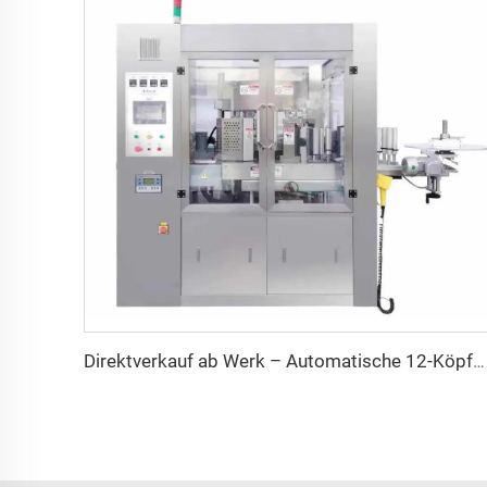
Direktverkauf ab Werk – Automatische 12-Köpfe-Rollen-Heißklebe-OPP-BOPP-Etikettiermaschine