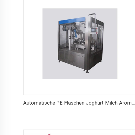
Automatische PE-Flaschen-Joghurt-Milch-Aromatisierte Litschisaft-Getränk-Hot-Filling-Abfüll- Und Verschließmaschine