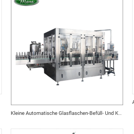
Kleine Automatische Glasflaschen-Befüll- Und Kronkorkenmaschine Im 3-In-1-Isobarverfahren