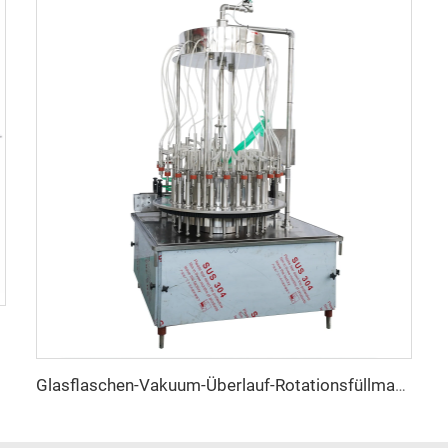
Glasflaschen-Vakuum-Überlauf-Rotationsfüllmaschine für Destillate Wein