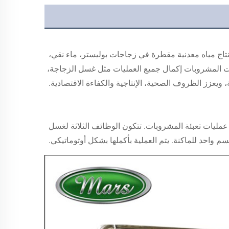
وحدة غسيل-تعبئة-تغليف 3 في 1 من CGF: تُستخدم آلات المشروبات لإنتاج مياه معدنية مقطرة في زجاجات بوليستر، ماء نقي، 
وآلات مشروبات كحولية وغيرها من آلات المشروبات غير الغازية. يمكن لآلات المشروبات إكمال جميع العمليات مثل غسل الزجاجة، 
 ويعزز الظروف الصحية، الإنتاجية والكفاءة الاقتصادية. 
خط إنتاج المياه المعدنية المعبأة بالماء النقي بالكامل المستخدم في عمليات تعبئة المشروبات. تتكون الوظائف الثلاثة لغسل 
م واحد للماكنة. يتم العملية بأكملها بشكل أوتوماتيكي. 