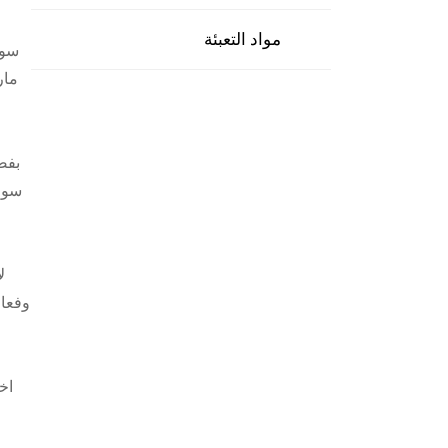
مواد التعبئة
سوا
مار
بفض
سواء
ل
وفعال
اخ