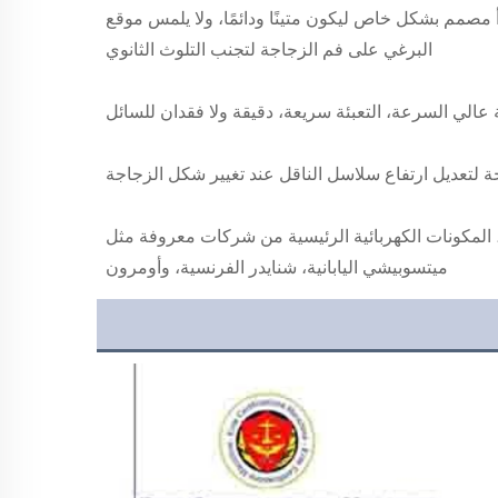
3. القابس الخاص بآلة غسل الزجاجات المصنوعة من الفولاذ المقاوم للصدأ مصمم بشكل خاص ليكون متينًا ودائمًا، ولا يلمس موقع 
البرغي على فم الزجاجة لتجنب التلوث الثانوي 
6. يستخدم النظام الرئيسي تقنية التحكم الأوتوماتيكي PLC المتقدمة، المكونات الكهربائية الرئيسية من شركات معروفة مثل 
ميتسوبيشي اليابانية، شنايدر الفرنسية، وأومرون 