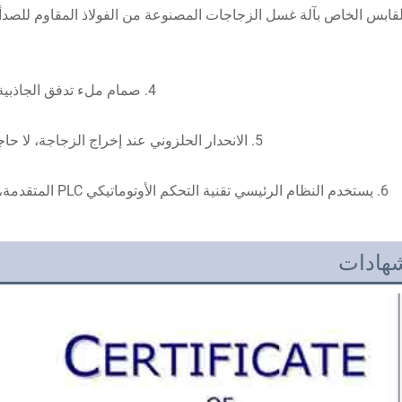
4. صمام ملء تدفق الجاذبية عالي السرعة، التعبئة سريعة، دقيقة ولا فقدان للسائل 
5. الانحدار الحلزوني عند إخراج الزجاجة، لا حاجة لتعديل ارتفاع سلاسل الناقل عند تغيير شكل الزجاجة 
شهادات