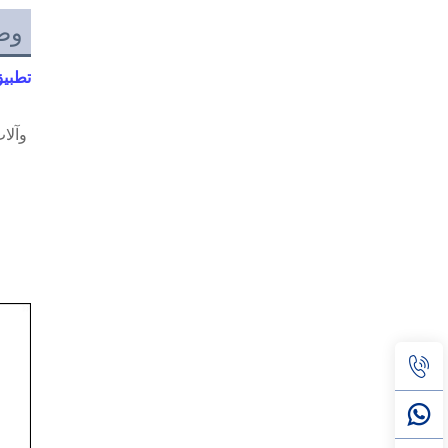
وص
تطبيق