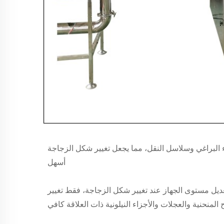
1. استخدام تقنية الوصول المباشر وإرسال الهواء مع عجلة الحركة؛ تم إلغاء البراغي وسلاسل النقل، مما يجعل تغيير شكل الزجاجة 
أسهل 
2. اعتماد تقنية نقل الزجاجات باستخدام قابس الرقبة، حيث لا حاجة لتعديل مستوى الجهاز عند تغيير شكل الزجاجة، فقط تغيير 
ح المنحنية والعجلات والأجزاء النيلونية ذات العلاقة كافي 