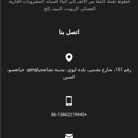
خطوط تعبئة كاملة من الألف إلى الياء للمياه، المشروبات الغازية،
العصائر، الزيوت، النبيذ، إلخ.
اتصل بنا
رقم 151، شارع تشنبي، بلدة ليوي، مدينة تشانغجياgang، جيانغسو،
الصين
+86-13862219945