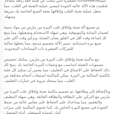
للمicrobreweries الصغيرة التي تبحث عن تعبئة جعة رائعة بكفاءة.
صُمّمت هذه الآلة عالية الجودة لتيسير عملية التعبئة في العلب، مما
يجعل عملية تعبئة العلب وإغلاقها بجعة الصنع الخاصة بك سريعة
وسهلة.
تم تصنيع آلة تعبئة وإغلاق علب البيرة من مارس من مواد متينة
لضمان المتانة والموثوقية. وهي سهلة الاستخدام وتشغيلها، مما يتيح
لك إضاعة وقت أقل في القلق بشأن التعبئة، وتركيز وقت أكثر على
صنع بيرة استثنائية. تتميز الآلة بتصميم مدمج، مما يجعلها مثالية
للشركات الصغيرة ذات المساحات المحدودة.
مع ماكينة تعبئة وإغلاق علب البيرة من مارس، يمكنك تخصيص
مستويات التعبئة لتتناسب مع وصفات البيرة الخاصة بك. يتيح لك
ذلك الحفاظ على الاتساق في التغليف، مما يضمن أن تمتلئ كل علبة
بالكمية المثالية من البيرة. يمكن للماكينة استيعاب أحجام مختلفة من
العلب، مما يمنحك مرونة في خيارات التغليف.
وبالإضافة إلى وظائفها، تم تصميم ماكينة تعبئة وإغلاق علب البيرة من
مارس مع التركيز على النظافة والنظافة الفائقة. وهي سهلة التنظيف
والتعقيم، مما يساعدك على الحفاظ على معايير عالية من ضبط
الجودة في مصنع البيرة الخاص بك. كما تحتوي الماكينة على ميزات
أمان لحماية المشغلين أثناء التشغيل.