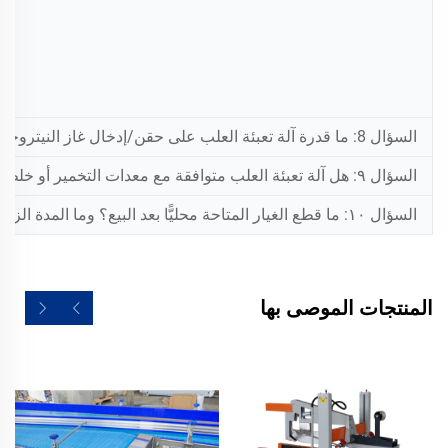
السؤال 8: ما قدرة آلة تعبئة العلب على حقن/إدخال غاز النيتروجين؟
السؤال ٩: هل آلة تعبئة العلب متوافقة مع معدات التخمير أو خلط المشروبات الموجودة مسبقًا؟
السؤال ١٠: ما قطع الغيار المتاحة محليًّا بعد البيع؟ وما المدة الزمنية اللازمة لتوريد قطع الغيار الحرجة؟
المنتجات الموصى بها