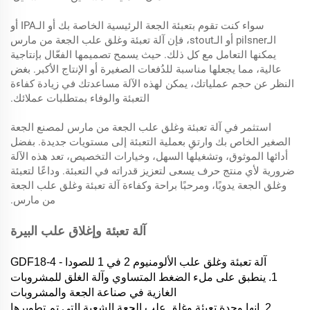
سواء كنت تقوم بتعبئة الجعة الرئيسية الخاصة بك أو الـIPA أو
الـpilsner أو الـstout، فإن آلة تعبئة وغلق علب الجعة من مارس
يمكنها التعامل مع كل ذلك. حيث يسمح تصميمها الفعّال بإنتاجية
عالية، مما يجعلها مناسبة للدُفعات الصغيرة أو الإنتاج الأكبر. بغض
النظر عن حجم عملياتك، يمكن لهذه الآلة مساعدتك في زيادة كفاءة
التعبئة والوفاء بمتطلبات عملائك.
استثمر في آلة تعبئة وغلق علب الجعة من مارس لمصنع الجعة
الصغير الخاص بك وارتقِ بعملية التعبئة إلى مستويات جديدة. بفضل
أدائها الموثوق، وتشغيلها السهل، وخيارات التخصيص، تعد هذه الآلة
ضرورية لأي منتج حرف يسعى لتعزيز قدراته في التعبئة. وداعًا لتعبئة
وغلق الجعة يدويًا، ومرحبًا براحة وكفاءة آلة تعبئة وغلق علب الجعة
من مارس.
آلة تعبئة وإغلاق علب البيرة
آلة تعبئة وغلق علب الألومنيوم 2 في 1 للصودا - GDF18-4
1. ينطبق على ملء الضغط المتساوي وآلة الغلق للمشروبات
الغازية في صناعة الجعة والمشروبات
2. إنها وحدة تعبئة وغلق علب الجعة الشعية التي تم تطويرها