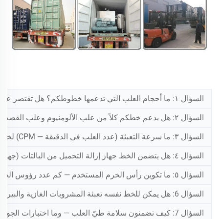
السؤال ١: ما أحجام العلب التي تدعمها خطوطكم؟ هل تقتصر على الأحجام القياسية ٣٣٠ مل و٥٠٠ مل فقط، أم تشمل أيضًا علبًا رفيعة سعة ٢٥٠ مل؟
السؤال ٢: هل يدعم خطكم كلاً من علب الألومنيوم وعلب القصدير (الصلب)؟
السؤال ٣: ما سرعة التعبئة (عدد العلب في الدقيقة — CPM) لخط تعبئة وخرم علب قياسي؟
السؤال ٤: هل يتضمن الخط جهاز إزالة التحميل من البالتات (جهاز فكّ التراص التلقائي للعلب) في الطرف الأمامي؟
السؤال ٥: ما تكوين رأس الخرم المستخدم — كم عدد رؤوس الخرم في جهاز الخرم؟
السؤال 6: هل يمكن للخط نفسه تعبئة المشروبات الغازية والبيرة والعصائر والماء غير الفوّار دون إجراء تغييرات جوهرية؟
السؤال 7: كيف تضمنون سلامة طيّ العلب — وما اختبارات الجودة المدمجة في النظام؟