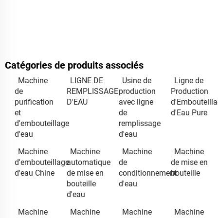
Catégories de produits associés
Machine
LIGNE DE
Usine de
Ligne de
de
REMPLISSAGE
production
Production
purification
D'EAU
avec ligne
d'Embouteill
et
de
d'Eau Pure
d'embouteillage
remplissage
d'eau
d'eau
Machine
Machine
Machine
Machine
d'embouteillage
automatique
de
de mise en
d'eau Chine
de mise en
conditionnement
bouteille
bouteille
d'eau
d'eau
Machine
Machine
Machine
Machine