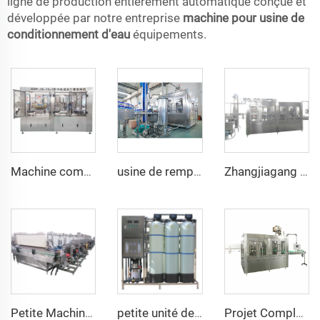
ligne de production entièrement automatique conçue et
développée par notre entreprise
machine pour usine de
conditionnement d'eau
équipements.
Machine combinée 3 en 1 automatique pour lavage, remplissage et bouchonnage des bouteilles de vin de 750ml
usine de remplissage de jus de canne à sucre King Quality 32/32/10, qualité supérieure, fabrication a à z, 16000BPH, à vendre
Zhangjiagang King Quality 12000BPH Machine à Remplir par Gravité Machine à Remplir Eau Minérale
Petite Machine Tunnel de Pasteurisation pour Bocaux en Verre Confitures Bières
petite unité de purification d'eau par osmose inverse 1000L pour eau potable
Projet Complet de Machine Automatique Intégrale pour Usine d'Eau Minérale de A à Z