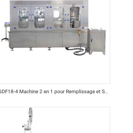
GDF18-4 Machine 2 en 1 pour Remplissage et Sertissage de Canettes en Aluminium pour Bière Artisanale