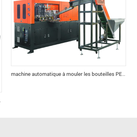
machine automatique à mouler les bouteilles PET à 4 cavités, entièrement électrique avec moteurs servo, prix au Nigeria
es, ovales ou plates en verre