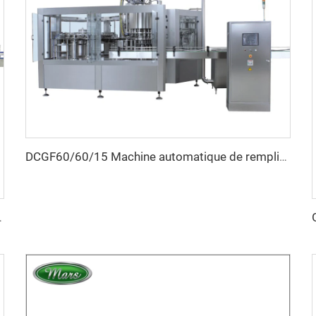
DCGF60/60/15 Machine automatique de remplissage sous pression isotonique de boissons gazeuses en bouteilles
 par débordement en ligne