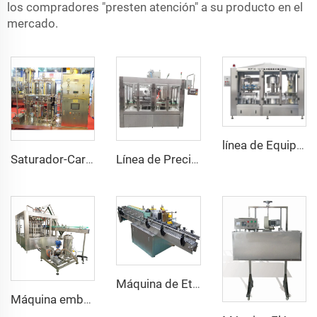
los compradores "presten atención" a su producto en el
mercado.
línea de Equipos Máquina automática rotativa de vacío para botellas de vino 16 Cabezales 12 Cabezales 2000BPH 750ML
Saturador-Carbonatador de CO2 de Acero Inoxidable SUS304, Mezclador de Bebidas con 5 Tanques para Jarabes y Saturación
Línea de Precio de Máquina de Llenado y Sellado para Botellas de Leche
Máquina de Etiquetado con Papel mediante Cola Fría o Húmeda para Botellas de Cerveza y Vidrio
Máquina embotelladora de cerveza para microcervecería compacta