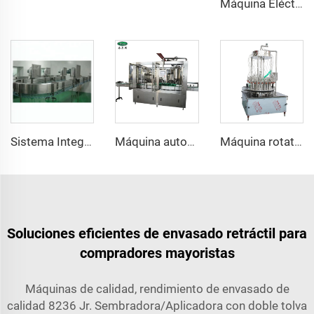
Máquina Eléctrica de Túnel de Calor para Encoger Mangas de Seguridad en Cuellos de Botellas
Sistema Integral de Transporte Neumático de Acero Inoxidable de Calidad Superior, Diseño para Botellas PET, Venta Directa de Fábrica
Máquina automática para envasar bebidas destiladas como vodka, vino y whisky en botellas de vidrio de 750 ml
Máquina rotativa de llenado por vacío con rebosadero para botellas de vidrio destinadas a bebidas destiladas y vinos
Soluciones eficientes de envasado retráctil para
compradores mayoristas
Máquinas de calidad, rendimiento de envasado de
calidad 8236 Jr. Sembradora/Aplicadora con doble tolva