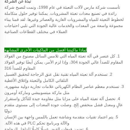
نبذة عن الشركة
تأسست شركة مارس لآلات التعبئة في عام 1998، ونمت لتصبح شركة
رائدة في تصنيع معدات تعبئة المشروبات. يمكننا توفير حلول متكاملة
لخطوط التعبئة للمياه والمشروبات الغازية والعصائر وغيرها. لقد قمنا ببناء
مجموعة واسعة من المعدات والخدمات عالية الجودة التي تلبي احتياجات
العملاء في مختلف القطاعات الصناعية
لماذا ماكينتنا أفضل من الماكينات الأخرى المشابهة
1. كل عنصر في آلة تعبئة المياه التي تلامس السائل مصنوع من الفولاذ
المقاوم للصدأ عالي الجودة 304، وإذا لزم الأمر، يمكن أيضًا توفير الفولاذ
المقاوم للصدأ 316
2. تستخدم آلة تعبئة المياه تقنية نقل عنق الزجاجة لتحقيق الغسيل
التلقائي الكامل والتعبئة وإغلاق الأغطية
3. تستخدم معظم عناصر النظام الكهربائي علامات تجارية دولية مشهورة،
مثل ماركة ميتسوبيشي وماركة أومرون
4. تحصل آلة تعبئة المياه على مزايا مثل مقاومة جيدة للتآكل واستقرار
عالٍ ومعدل فشل منخفض إلخ. وصلت جودة المعدات إلى مستوى متقدم
دوليًا
5. يتم اعتماد تقنيات متقدمة وشاشة تعمل باللمس واجهة بين الإنسان
والآلة وبرنامج تحكم PLC في هذه الآلة.
6. تضمن فوهات القبض غسلًا كاملًا للداخل الزجاجة