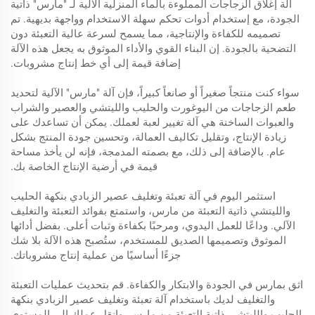
آلة إغلاق الزجاجات المملوءة بالماء المنزلية الآلية لـ "مارس" ذاتية
الجودة، مع إستخدام أدوات تحكم سهلة الاستخدام وواجهة بديهية. تم
تصميمه للكفاءة والإنتاجية، مما يسمح لسرعة عالية التعبئة دون
التضحية بالجودة. إن البناء القوي والأداء الموثوق به يجعل هذه الآلة
إضافة قيمة إلى أي خط إنتاج مشروبات.
سواء كنت منتجاً صغيراً أو صانعاً كبيراً، فإن آلة "مارس" الآلية لتحديد
طعم الزجاجات من اليوغورت والحليب والليتشي والعصير والشراب
والعبوات الساخنة هي آلة تغيير لعبة لعملك. يمكن أن تساعدك على
زيادة الإنتاج، وتقليل تكاليف العمالة، وتحسين جودة المنتج بشكل
عام. بالإضافة إلى ذلك، مع بصمته المدمجة، فإنه لن يأخذ مساحة
قيمة في أرضية الإنتاج الخاصة بك.
استثمر اليوم في آلة تعبئة وتغليف عصير الزبادي بنكهة الحليب
والليتشي ذاتية التعبئة من مارس، واستمتع بفوائد التعبئة والتغليف
الآلي. وداعًا للعمل اليدوي، ومرحبًا بكفاءة وثبات أعلى. بفضل أدائها
الموثوق وتصميمها الصديق للمستخدم، ستُصبح هذه الآلة بلا شك
جزءًا أساسيًا من عملية إنتاج مشروباتك.
اثق بمارس في الجودة والابتكار والكفاءة. قم بتحديث عمليات التعبئة
والتغليف لديك باستخدام آلة تعبئة وتغليف عصير الزبادي بنكهة
الحليب والليتشي ذاتية التعبئة من مارس، وانقل عملك إلى المستوى