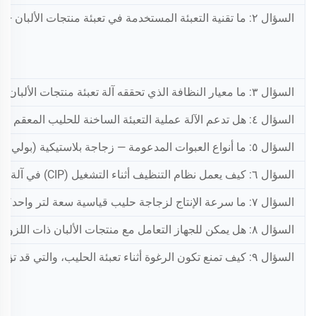
السؤال ٢: ما تقنية التعبئة المستخدمة في تعبئة منتجات الألبان — التعبئة بالجاذبية، أم التعبئة بالكبسون، أم التعبئة باستخدام عداد التدفق؟ وما دقة هذه التقنية؟
السؤال ٣: ما معيار النظافة الذي تحققه آلة تعبئة منتجات الألبان — هل هي مصنوعة من الفولاذ المقاوم للصدأ من الدرجة الغذائية (SUS316L) أم من الفولاذ المقاوم للصدأ من الدرجة الغذائية (SUS304)؟
السؤال ٤: هل تدعم الآلة عملية التعبئة الساخنة للحليب المعقم حراريًّا عاليًا (UHT)، وكذلك التعبئة الباردة للحليب الطازج؟
السؤال ٥: ما أنواع العبوات المدعومة — زجاجة بلاستيكية (بولي إيثيلين/بولي إيثيلين تيريفثاليت)، أو زجاجة زجاجية، أو عبوة كرتونية على شكل قبعة؟
السؤال ٦: كيف يعمل نظام التنظيف أثناء التشغيل (CIP) في آلة تعبئة منتجات الألبان الخاصة بكم؟
السؤال ٧: ما سرعة الإنتاج لزجاجة حليب قياسية سعة لتر واحد؟
السؤال ٨: هل يمكن للجهاز التعامل مع منتجات الألبان ذات اللزوجات المختلفة — مثل الحليب الطازج الرقيق مقابل الزبادي السميك؟
السؤال ٩: كيف تمنع تكون الرغوة أثناء تعبئة الحليب، والتي قد تؤدي إلى نقص الكمية المعبأة أو التلوث؟