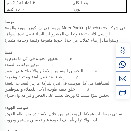
البعد الكلي
1.6×1.4×2.1 - م
الوزن
١٥٠٠ كجم
مهمتنا
في شركة Mars Packing Machinery مهمتنا هي أن نكون المورد والمنتج
الرئيسي لآلات تعبئة وتغليف المشروبات السائلة في عدة أسواق.
وسنواصل إرضاء عملائنا من خلال جودة متفوقة وقيمة وخدمة متميزة
قيمنا
تحقيق الجودة في كل ما نقوم به
ø
توفير توقعات العملاء
ø
التحسين المستمر والابتكار والانفتاح على التغيير
ø
إنشاء بيئة عمل آمنة ومنتجة ومُجزية
ø
المساهمة من كل موظف في نجاح شركة مارس لمعدات التعبئة
ø
خلق قيمة طويلة الأجل للعملاء والموظفين
ø
تحقيق نموًا مستدامًا وربحيًا يعتمد على الفخر والنزاهة والاحترام
ø
سياسة الجودة
سنفي بمتطلبات عملائنا بل ونفوقها من خلال الاستفادة من نظام الجودة
لدينا والالتزام بأهداف الجودة عبر تحسين مستمر ودؤوب