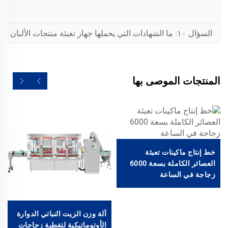
السؤال ١٠: ما الشهادات التي يحملها جهاز تعبئة منتجات الألبان الخاص بكم (مثل شهادة المطابقة الأوروبية CE، وشهادة ISO 9001، وشهادات سلامة الأغذية، إلخ)؟
المنتجات الموصى بها
خط إنتاج ماكينات تعبئة
العصائر الكاملة بسعة 6000
زجاجة في الساعة
آلة وزن الزيت النباتي الدوارة
الأوتوماتيكية لتغطية زجاجات