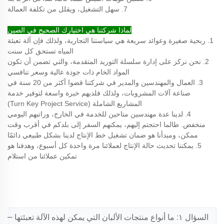
7. سهل التشغيل، ويقلل من تكلفة العمالة
لماذا شركتنا هي اختيارك الصحيح في الصين
1. ربحية صغيرة وعوائد سريعة هي سياستنا التجارية، ولذلك فإن آلة تعبئة
المياه تستحق كل سنت
2. نحن نركز على إدارة سلسلة التوريد المتقدمة، والتي تضمن أن تكون
المواد الخام ذات جودة عالية وسعر تنافسي
3. العمال والمهندسين والمدير في شركتنا قضوا أكثر من 20 سنة في
صناعة آلات المشروبات، ولذلك فلديهم خبرة واسعة لتوفير خدمة
المشاريع الشاملة (Turn Key Project Service)
4. لدينا عدة مهندسين متاحين للخدمة في الخارج، وراتبهم اليومي
منخفض. طالما احتجتم إليهم، يمكنهم السفر إلى بلدكم في أقرب وقت
ممكن، ومبدأنا هو ضمان تشغيل خط الإنتاج لدينا بشكل طبيعي دائمًا
5. يمكننا تحديث حالة الإنتاج لعملائنا مرة واحدة كل أسبوع، وهدفنا هو
تمكين عملائنا من استلام
السؤال ١: ما أنواع منتجات الألبان التي يمكن لهذه الآلة تعبئتها — الحليب الطازج، والحليب المعقم حراريًّا عاليًا (UHT)، واللبن الزبادي، والحليب المُنكَّه؟