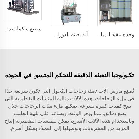
مصنع ماكينات معالجة المياه - نظام مرشح الأسموز العكسي للمياه التجارية Mars 3000 التركيب في الموقع
وحدة تنقية المياه بنظام RO الصغيرة بسعة 1000 لتر لمعالجة مياه الشرب
آلة تعبئة الدوران بالفراغ لزجاجات النبيذ المقطر والنبيذ
تكنولوجيا التعبئة الدقيقة للتحكم المتسق في الجودة
تُصنِع مارس آلات تعبئة زجاجات الكحول التي تكون سريعة جدًا
في ملء الزجاجات. هذه الآلات مثالية للمنشآت التقطيرية التي
تنتج كميات كبيرة بسرعة. يمكنها ملء مئات الزجاجات خلال
بضع دقائق، مما يوفر الوقت ويساعد على تلبية الطلب.
وباستخدام هذه الآلات الأسرع، يمكن للمنشآت التقطيرية إنتاج
المزيد من المشروبات وتوصيلها إلى العملاء بشكل أسرع.