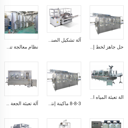
آلة تشكيل الصناديق الكرتونية الأوتوماتيكية الهوائية للمشروبات وتعبئة السلع المواد الأساسية للمحامل
حل جاهز لخط إنتاج ماكينة تعبئة المياه المعدنية القلوية سعة 500 مل
نظام معالجة تنقية المياه بتقنية thẩmى العكسي من الفولاذ المقاوم للصدأ والمدمج
الة تعبئة المياه المعدنية الأوتوماتيكية CGF12-12-4 بسعة 1500 زجاجة في الساعة سعة 5 لتر و1 غالون
8-8-3 ماكينة إنتاج تعبئة المياه النقعية الأوتوماتيكية الصغيرة لمصنعي زجاجات
آلة تعبئة الجعة وغلق العلب الألومنيوم لمصانع الجعة الصغيرة