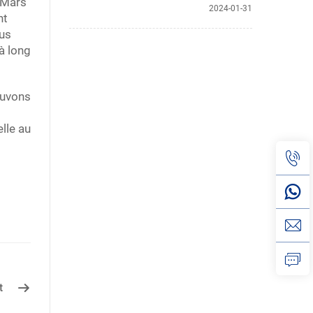
g Mars
2024-01-31
nt
ous
à long
ouvons
lle au
t