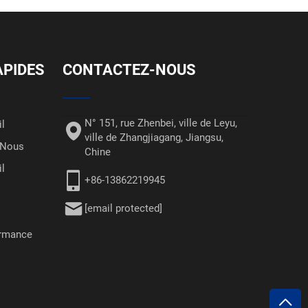
APIDES
CONTACTEZ-NOUS
N° 151, rue Zhenbei, ville de Leyu,
il
ville de Zhangjiagang, Jiangsu,
 Nous
Chine
il
+86-13862219945
[email protected]
ormance