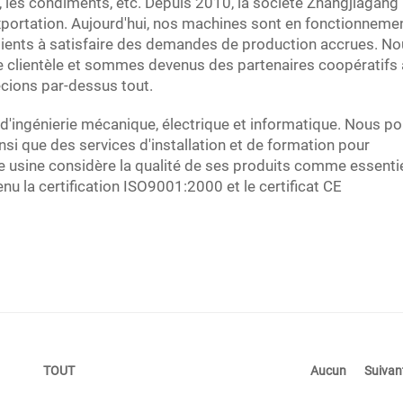
rs, les condiments, etc. Depuis 2010, la société Zhangjiagan
xportation. Aujourd'hui, nos machines sont en fonctionneme
clients à satisfaire des demandes de production accrues. N
re clientèle et sommes devenus des partenaires coopératifs 
cions par-dessus tout.
d'ingénierie mécanique, électrique et informatique. Nous p
nsi que des services d'installation et de formation pour
re usine considère la qualité de ses produits comme essentie
u la certification ISO9001:2000 et le certificat CE
Aucun
Suivan
TOUT