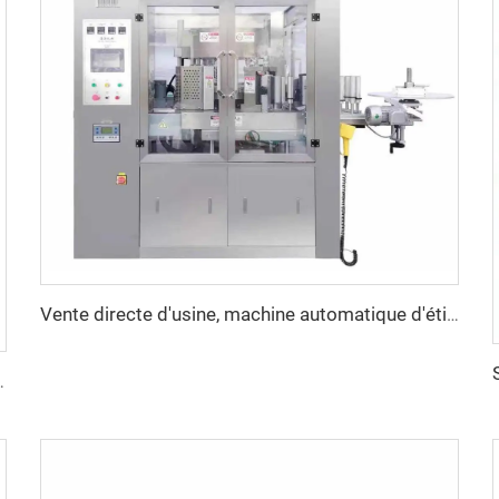
Vente directe d'usine, machine automatique d'étiquetage rotative à colle chaude OPP/BOPP, 12 têtes, alimentation en rouleau
iquide pour Bouteilles PET d'Huile et d'Eau