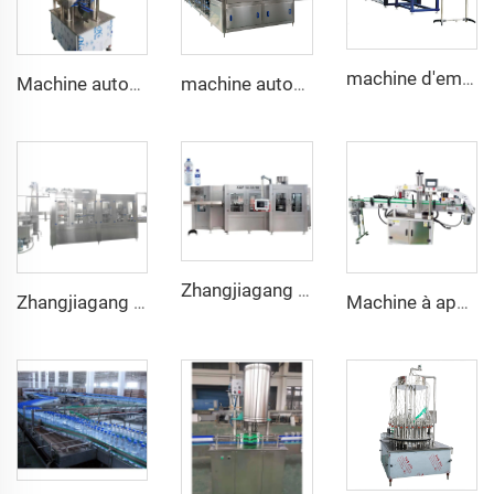
machine d'emballage thermorétractable à film rapide de 30 paquets/minute pour bouteilles d'eau et boissons
Machine automatique de fermeture et bouchage des bouteilles en verre 2000bph
machine automatique de remplissage et fermeture pour bidons d'eau de 5 gallons (19L, 20L) à 450BPH
Zhangjiagang Reliable Machine de remplissage et d'emballage de bouteilles en plastique CGF40/40/12
Zhangjiagang King Quality 12000BPH Machine à Remplir par Gravité Machine à Remplir Eau Minérale
Machine à appliquer des étiquettes adhésives bilatérales sur bouteilles carrées, ovales ou plates en verre