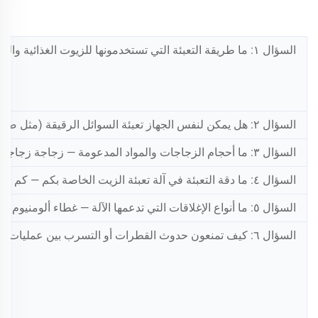
السؤال ١: ما طريقة التعبئة التي تستخدمونها للزيوت الغذائية والتوابل — التعبئة بالوزن (الجرافيمترية)، أو عداد التدفق، أم التعبئة بالكبس؟
السؤال ٢: هل يمكن لنفس الجهاز تعبئة السوائل الرقيقة (مثل صلصة الصويا والخل) والمنتجات السميكة/اللزجة (مثل الكاتشب وصلصة الفلفل الحار)؟
السؤال ٣: ما أحجام الزجاجات والمواد المدعومة — زجاجة زجاجية سعة ٥٠٠ مل، أو زجاجة بولي إيثيلين تيريفثاليت (PET) سعة ٥ لتر، أم عبوة مرنة؟
السؤال ٤: ما دقة التعبئة في آلة تعبئة الزيت الخاصة بكم — كم جرامًا يُسمح بالانحراف لكل زجاجة؟
السؤال ٥: ما أنواع الإغلاقات التي تدعمها الآلة — غطاء ألومنيوم ROPP، أم غطاء بلاستيكي لولبي، أم غطاء موزِّع مضخّة؟
السؤال ٦: كيف تمنعون حدوث القطرات أو التسرب بين عمليات التعبئة، والتي تتسبب في هدر المنتج والتلوث؟