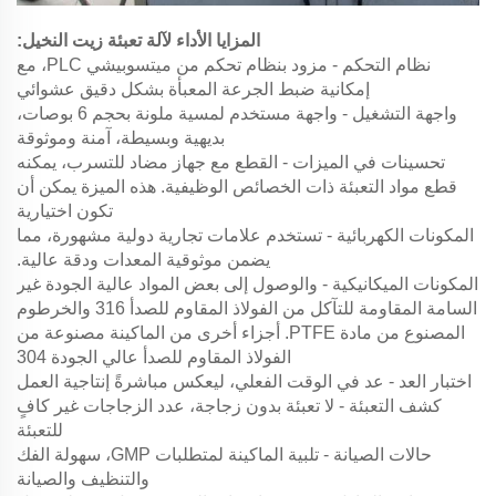
المزايا الأداء لآلة تعبئة زيت النخيل:
نظام التحكم - مزود بنظام تحكم من ميتسوبيشي PLC، مع
إمكانية ضبط الجرعة المعبأة بشكل دقيق عشوائي
واجهة التشغيل - واجهة مستخدم لمسية ملونة بحجم 6 بوصات،
بديهية وبسيطة، آمنة وموثوقة
تحسينات في الميزات - القطع مع جهاز مضاد للتسرب، يمكنه
قطع مواد التعبئة ذات الخصائص الوظيفية. هذه الميزة يمكن أن
تكون اختيارية
المكونات الكهربائية - تستخدم علامات تجارية دولية مشهورة، مما
يضمن موثوقية المعدات ودقة عالية.
المكونات الميكانيكية - والوصول إلى بعض المواد عالية الجودة غير
السامة المقاومة للتآكل من الفولاذ المقاوم للصدأ 316 والخرطوم
المصنوع من مادة PTFE. أجزاء أخرى من الماكينة مصنوعة من
الفولاذ المقاوم للصدأ عالي الجودة 304
اختبار العد - عد في الوقت الفعلي، ليعكس مباشرةً إنتاجية العمل
كشف التعبئة - لا تعبئة بدون زجاجة، عدد الزجاجات غير كافٍ
للتعبئة
حالات الصيانة - تلبية الماكينة لمتطلبات GMP، سهولة الفك
والتنظيف والصيانة