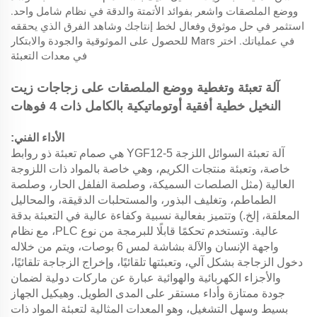
ووضع الملصقات واشعر بفوائد الأتمتة والدقة في نظام شامل واحد.
استثمر في حل موثوق وفعال لخط إنتاجك وشاهد الفرق الذي يحققه
في عملياتك. اختر Mars للحصول على الموثوقية والجودة والابتكار
في معدات التعبئة
آلة تعبئة وتغطية ووضع الملصقات على زجاجات زيت
النخيل خطية أفقية أوتوماتيكية بالكامل ذات 4 فوهات
الأداء الفني:
آلة تعبئة السوائل اللزجة YGF12-5 هي صمام تعبئة ذو روابط
خاصة، وتعبئة منتجات الكريم، وهي خاصة بالمواد ذات اللزوجة
العالية (مثل الصلصات السميكة، وصلصة الفلفل الحار، وصلصة
الطماطم، وتغليف البذور، والمستحلبات الدقيقة، والمحاليل
المعلقة، إلخ.) وتتميز بفعالية نسبية وكفاءة عالية في التعبئة بدقة
عالية. وتستخدم تحكمًا قابلًا للبرمجة من نوع PLC، مع نظام
واجهة الإنسان والآلة بشاشة لمس 6 بوصات، ويتم من خلاله
دخول الزجاجة بشكل آلي، وتعبئتها تلقائيًا، وإخراج الزجاجة تلقائيًا،
والأجزاء الكهربائية والهوائية عبارة عن ماركات دولية لضمان
جودة ممتازة وأداء مستقر على المدى الطويل. وهيكيل الجهاز
بسيط وسهل التشغيل، وهو المعدات المثالية لتعبئة المواد ذات