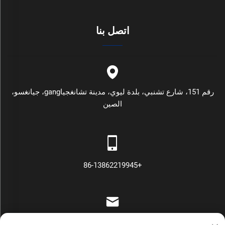
اتصل بنا
رقم 151، شارع تشنبي، بلدة ليوي، مدينة تشانغجياgang، جيانغسو،
الصين
+86-13862219945
[email protected]