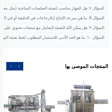
السؤال ٧: هل الجهاز مناسب لتعبئة الصلصات الساخنة (مثل معجون الطماطم عند درجة حرارة ٨٥ مئوية)؟
السؤال 8: ما هي سرعة الإنتاج (بالزجاجات في الدقيقة أو في الساعة) لزجاجة زيت طبخ سعة 1 لتر نموذجية؟
السؤال ٩: هل يمكن لآلة التعبئة التعامل مع منتجات تحتوي على مواد صلبة أو قطع، مثل زيت الفلفل الحار المحتوي على رقائق فلفل؟
السؤال ١٠: ما هو الحد الأدنى للاستثمار المطلوب لخط تعبئة التوابل شبه التلقائي مقارنةً بخط تعبئة تلقائي بالكامل؟
المنتجات الموصى بها