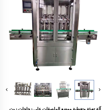
آلة تعبئة وتغطية ووضع الملصقات على زجاجات زيت