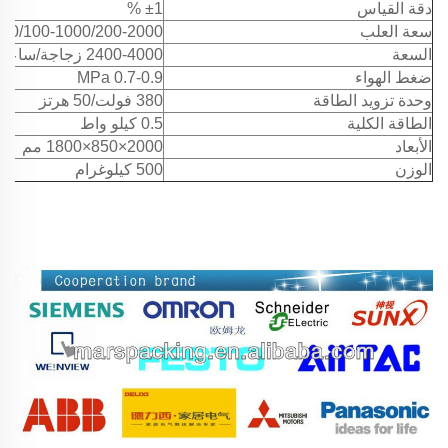
دقة القياس
±1 %
سعة العلب
0-500/100-1000/200-2000
السعة
2400-4000 زجاجة/ساعة
ضغط الهواء
0.7-0.9 MPa
وحدة تزويد الطاقة
380 فولت/50 هرتز
الطاقة الكلية
0.5 كيلو واط
الأبعاد
2000×850×1800 مم
الوزن
500 كيلوغرام