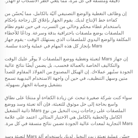
دقيقة ومتسقة في كل مرة، مما يلغي خطر الانسكاب أو الهدر.
إن وظائف التغطية والوضع التصنيفي آليّة بالكامل، مما يُحسّن من
كفاءة خط الإنتاج لديك. يقوم الجهاز بإغلاق كل زجاجة بإحكام
باستخدام غطاء محكم وخالي من التسرب، في حين تقوم نظام
الملصقات بوضع ملصقات باحترافية بدقة وسرعة. وداعًا للأخطاء
المكلفة والوضع اليدوي للملصقات الذي يستهلك الوقت - يقوم جهاز
Mars بإنجاز كل هذه المهام في عملية واحدة سلسة.
إن جهاز Mars لتعبئة وتغطية ووضع الملصقات لا يوفّر عليك الوقت
والتكاليف الخاصة بالعمالة فحسب، بل يضمن أيضًا نتائج عالية
الجودة ستُبهر عملاءك. إن الهيكل المصنوع من الفولاذ المقاوم للصدأ
متين وسهل التنظيف، في حين أن واجهة الاستخدام البديهية تسمح
بتشغيل وصيانة الجهاز بسهولة.
سواء كنت شركة صغيرة تبحث عن زيادة الكفاءة أو منتجًا على نطاق
واسع بحاجة إلى حل موثوق للتعبئة، فإن آلة تعبئة وسد ووضع
الملصقات على زجاجات زيت النخيل من نوع Mars ذاتية التشغيل
الكامل والخطية بالكامل هي الاختيار المثالي. اعتمد على علامة
Mars التجارية لمعدات عالية الجودة تضمن نتائج متسقة في كل مرة.
حسّن عملية تعبئة زيت النخيل لديك باستخدام آلة Mars لتعبئة وسد