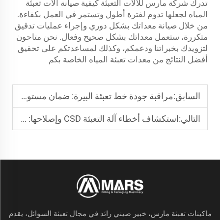
تدرك شركة مارس للآلات التعبئة كيفية صيانة آلات تعبئة
المياه لجعلها تدوم لفترة أطول وتستمر في العمل بكفاءة.
من خلال صيانة معداتك بشكل دوري وإجراء عمليات تدقيق
متكررة، ستعمل معداتك بشكل صحيح وفعال. نحن متاحون
لتزويدك بخبراتنا ودعمكم، وكذلك لمساعدتكم على تحقيق
أفضل النتائج من معدات تعبئة المياه الخاصة بكم
السابق:
مراقبة جودة خط تعبئة البيرة: ضمان مستويات ثابتة من التكربنة في كل دفعة
التالي:
استكشاف أخطاء آلة التعبئة CSD وإصلاحها: حل مشكلات الرغوة الشائعة في خطوط الصودا
ماكينات تعبئة مارس، خبير صيني رائد في مجال تعبئة السوائل، يقدم