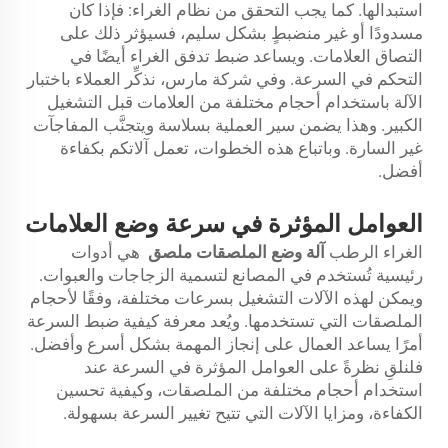
استبدالها. كما يجب التحقق من نظام الغراء: فإذا كان
مسدودًا أو غير منضبطٍ بشكل سليم، فسيؤثر ذلك على
التصاق العلامات. ويساعد ضبط تدفق الغراء أيضًا في
التحكم في السرعة. وفي شركة مارس، نذكِّر العملاء باختبار
الآلة باستخدام أحجام مختلفة من العلامات قبل التشغيل
الكبير. وهذا يضمن سير العملية بسلاسة ويتجنَّب المفاجآت
غير السارة. وباتباع هذه الخطوات، تعمل آلاتكم بكفاءة
أفضل.
العوامل المؤثرة في سرعة وضع العلامات
الغراء الرطب
آلة وضع الملصقات ملصق
هي أدوات
رئيسية تُستخدم في المصانع لتسمية الزجاجات والعبوات.
ويمكن لهذه الآلات التشغيل بسرعات مختلفة، وفقًا لأحجام
الملصقات التي تستخدمها. ويُعد معرفة كيفية ضبط السرعة
أمرًا يساعد العمال على إنجاز المهمة بشكل أسرع وأفضل.
فلنلقِ نظرةً على العوامل المؤثرة في السرعة عند
استخدام أحجام مختلفة من الملصقات، وكيفية تحسين
الكفاءة، ومزايا الآلات التي تتيح تغيير السرعة بسهولة.