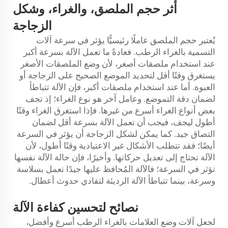
أثر حجم الملصق، والغراء، وشكل
الزجاجة
يُعتبر حجم الملصق عاملًا رئيسيًّا يؤثر في سرعة آلات
التسمية بالغراء الرطب. فعادةً ما تعمل الآلة بسرعة أكبر
عند استخدام ملصقات أصغر، لأن وضع الملصقات الأصغر
يستغرق وقتًا أقل لتحديد الموضع الصحيح على الزجاجة أو
العبوة. أما عند استخدام ملصقات أكبر، فإن الآلة تتباطأ
لضمان دقة التموضع. وعامل آخر هو نوع الغراء؛ إذ تجف
بعض أنواع الغراء أسرع من غيرها. فإذا استغرق الغراء وقتًا
أطول ليجف، فيجب أن تعمل الآلة بسرعة أقل لضمان
التصاق جيد. كما يمكن لشكل الزجاجة أن يؤثر في السرعة
أيضًا؛ فقد تتطلب الأشكال غير الاعتيادية وقتًا أطول، لأن
الآلة تحتاج إلى تعديل حركاتها. وأخيرًا، فإن حالة الآلة نفسها
تؤثر في السرعة؛ فالآلة المُحافظ عليها جيدًا تعمل بسلاسة
وسرعة، بينما تتباطأ الآلة الرديئة لتفادي حدوث أعطال.
نصائح لتحسين كفاءة الآلة
لجعل آلات وضع العلامات بالغراء الرطب أسرع وأفضل،