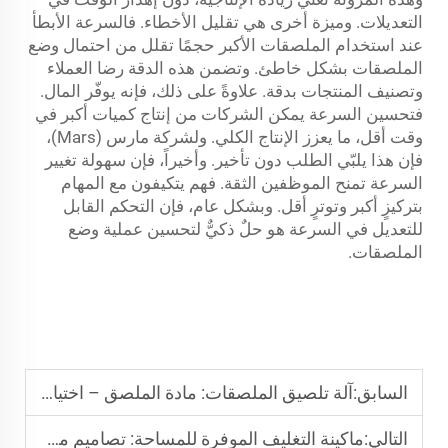
التعديلات. وميزة أخرى هي تقليل الأخطاء. فالسرعة الأبطأ
عند استخدام الملصقات الأكبر حجمًا تقلل من احتمال وضع
الملصقات بشكل خاطئ. وتضمن هذه الدقة رضا العملاء
وتصنيف المنتجات بدقة. علاوةً على ذلك، فإنه يوفّر المال.
فتحسين السرعة يمكن الشركات من إنتاج كميات أكبر في
وقت أقل، ما يعزز الإنتاج الكلي. ولشركة مارس (Mars)،
فإن هذا يلبّي الطلب دون تأخير. وأخيراً، فإن سهولة تغيير
السرعة تمنح الموظفين الثقة. فهم يتكيفون مع المهام
بتركيزٍ أكبر وتوترٍ أقل. وبشكل عام، فإن التحكم القابل
للتعديل في السرعة هو حلٌ ذكيٌّ لتحسين عملية وضع
الملصقات.
السابق:
آلة تلصيق الملصقات: مادة الملصق – اختيار ملصقات متينة للمنتجات المبردة
التالي:
ماكينة التغليف الموفرة للمساحة: تصاميم مدمجة لمرافق تعبئة الزجاجات الصغيرة