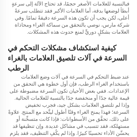
فبالنسبة للعلامات الأصغر حجمًا، قد تحتاج الآلة إلى سرعةٍ
أبطأ لوضعها بدقة، أما العلامات الأكبر فقد تتطلب سرعةً
أعلى، لكن يجب أن تكون هذه السرعة دقيقةً تمامًا. وفي
شركة مارس، نوصي بالتحقق من سماكة الغراء ومحاذاة
العلامات بشكلٍ دوريٍّ لمنع حدوث هذه المشكلات.
كيفية استكشاف مشكلات التحكم في
السرعة في آلات تلصيق العلامات بالغراء
الرطب
عند ضبط التحكم في السرعة في آلات وضع العلامات
باستخدام الغراء الرطب، فإن أول خطوة هي التحقق من
الإعدادات. ففي بعض الأحيان تكون السرعة مضبوطة على
قيمة عالية جدًا أو منخفضة جدًا بالنسبة للعلامات الحالية.
وإذا لم تلتصق العلامات بشكل جيد، فجرب تخفيض
السرعة؛ فهذا يمنح الغراء وقتًا أطول ليتَّحد مع المنتج. علاوةً
على ذلك، تحقَّق من الأسطوانات: فإذا كانت متسخِّنة أو
مستهلكة، فقد تتسبب في مشاكل عديدة. وإن تنظيفها قد
يحسِّن الأداء تحسينًا كبيرًا. وإذا لم يكُفِ التنظيف، فقد يلزم