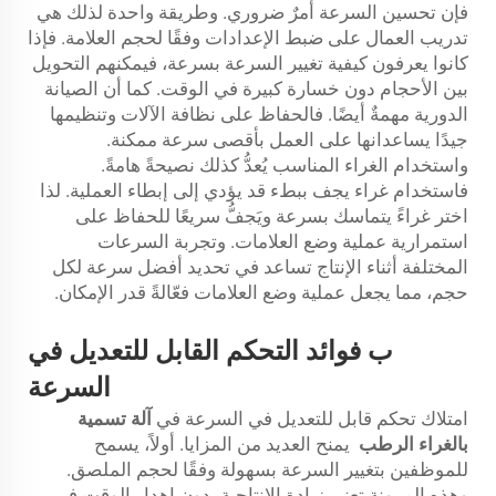
فإن تحسين السرعة أمرٌ ضروري. وطريقة واحدة لذلك هي
تدريب العمال على ضبط الإعدادات وفقًا لحجم العلامة. فإذا
كانوا يعرفون كيفية تغيير السرعة بسرعة، فيمكنهم التحويل
بين الأحجام دون خسارة كبيرة في الوقت. كما أن الصيانة
الدورية مهمةٌ أيضًا. فالحفاظ على نظافة الآلات وتنظيمها
جيدًا يساعدانها على العمل بأقصى سرعة ممكنة.
واستخدام الغراء المناسب يُعدُّ كذلك نصيحةً هامةً.
فاستخدام غراء يجف ببطء قد يؤدي إلى إبطاء العملية. لذا
اختر غراءً يتماسك بسرعة ويَجفُّ سريعًا للحفاظ على
استمرارية عملية وضع العلامات. وتجربة السرعات
المختلفة أثناء الإنتاج تساعد في تحديد أفضل سرعة لكل
حجم، مما يجعل عملية وضع العلامات فعّالةً قدر الإمكان.
ب
فوائد التحكم القابل للتعديل في
السرعة
امتلاك تحكم قابل للتعديل في السرعة في
آلة تسمية
بالغراء الرطب
يمنح العديد من المزايا. أولاً، يسمح
للموظفين بتغيير السرعة بسهولة وفقًا لحجم الملصق.
وهذه المرونة تعني زيادة الإنتاجية، دون إهدار الوقت في