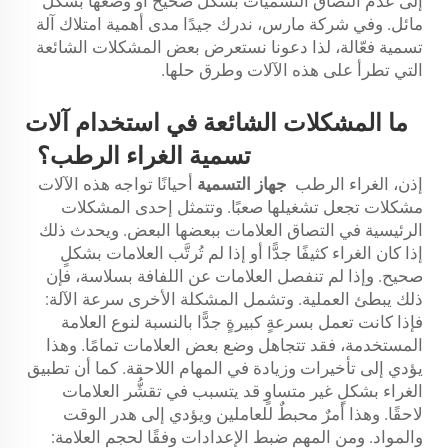
إلى عدم التصاق التسميات بشكل صحيح أو وضعها بشكل
مائل. وفي شركة مارس، ندرك جيدًا مدى أهمية امتلاك آلة
تسمية فعّالة، لذا دعونا نستعرض بعض المشكلات الشائعة
التي تطرأ على هذه الآلات وطرق حلها.
ما المشكلات الشائعة في استخدام آلات
تسمية الغراء الرطب؟
إذن، الغراء الرطب
جهاز التسمية
أحيانًا تواجه هذه الآلات
مشكلات تجعل تشغيلها صعبًا. وتتمثل إحدى المشكلات
الرئيسية في التصاق العلامات ببعضها البعض. ويحدث ذلك
إذا كان الغراء كثيفًا جدًّا أو إذا لم تُرتَّب العلامات بشكلٍ
صحيح. وإذا لم تنفصل العلامات عن اللفافة بسلاسة، فإن
ذلك يبطئ العملية. وتشمل المشكلة الأخرى سرعة الآلة:
فإذا كانت تعمل بسرعةٍ كبيرةٍ جدًّا بالنسبة لنوع العلامة
المستخدمة، فقد تتجاهل وضع بعض العلامات تمامًا. وهذا
يؤدي إلى تأخيرات وزيادة في المهام اللاحقة. كما أن تطبيق
الغراء بشكلٍ غير متساوٍ قد يتسبب في تقشُّر العلامات
لاحقًا. وهذا أمرٌ محبطٌ للعاملين ويؤدي إلى هدر الوقت
والمواد. ومن المهم ضبط الإعدادات وفقًا لحجم العلامة: