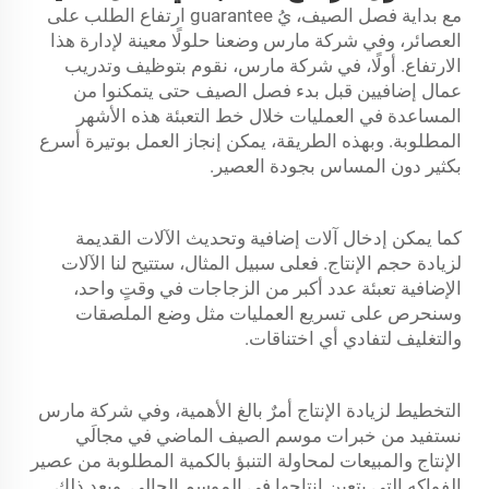
مع بداية فصل الصيف، يُ guarantee ارتفاع الطلب على
العصائر، وفي شركة مارس وضعنا حلولًا معينة لإدارة هذا
الارتفاع. أولًا، في شركة مارس، نقوم بتوظيف وتدريب
عمال إضافيين قبل بدء فصل الصيف حتى يتمكنوا من
المساعدة في العمليات خلال
خط التعبئة
هذه الأشهر
المطلوبة. وبهذه الطريقة، يمكن إنجاز العمل بوتيرة أسرع
بكثير دون المساس بجودة العصير.
كما يمكن إدخال آلات إضافية وتحديث الآلات القديمة
لزيادة حجم الإنتاج. فعلى سبيل المثال، ستتيح لنا الآلات
الإضافية تعبئة عدد أكبر من الزجاجات في وقتٍ واحد،
وسنحرص على تسريع العمليات مثل وضع الملصقات
والتغليف لتفادي أي اختناقات.
التخطيط لزيادة الإنتاج أمرٌ بالغ الأهمية، وفي شركة مارس
نستفيد من خبرات موسم الصيف الماضي في مجالَي
الإنتاج والمبيعات لمحاولة التنبؤ بالكمية المطلوبة من عصير
الفواكه التي يتعين إنتاجها في الموسم الحالي. وبعد ذلك