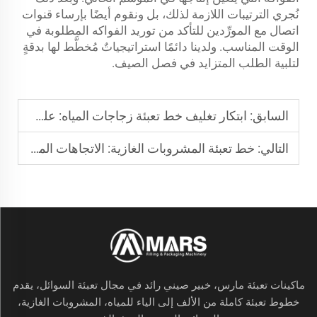
نُجري الترتيبات اللازمة لذلك، بل ونقوم أيضًا بإرساء قنوات
اتصال مع المورِّدين للتأكد من توريد الفواكه المطلوبة في
الوقت المناسب. ولدينا دائمًا استراتيجياتٌ مُخطَّط لها بدقةٍ
لتلبية الطلب المتزايد في فصل الصيف.
السابق:
ابتكار تغليف خط تعبئة زجاجات المياه: علب صديقة للبيئة بدلًا من الأغلفة البلاستيكية
التالي:
خط تعبئة المشروبات الغازية: الاتجاهات المستقبلية: أنظمة مدعومة بالذكاء الاصطناعي للصيانة التنبؤية
ماكينات تعبئة مارس، خبير صيني رائد في مجال تعبئة السوائل، يقدم
خطوط تعبئة كاملة من الألف إلى الياء للمياه، المشروبات الغازية،