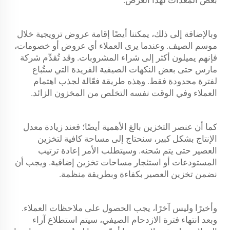
بعض المعدات لهذا الغرض.
وبالإضافة إلى ذلك، يمكننا أيضًا إقامة عروض ترويجية خلال
موسم الصيف. وعندما يرى العملاء أي عروض أو خصومات،
فإنهم يميلون أكثر إلى شراء المشروبات. وقد تُقدِّم شركة
مارس حتى بعض النكهات الصيفية الفريدة التي ستُباع
لفترة محدودة فقط. وهذه طريقة فعّالة لجذب اهتمام
العملاء وفي الوقت نفسه التخلص من المخزون الزائد.
كما أن عنصر التخزين بالغ الأهمية أيضًا؛ فعند زيادة معدل
الإنتاج بشكل كبير، سنحتاج إلى مساحة كافية لتخزين
العصير حتى يتم شحنه. وسيتطلب الأمر إعادة ترتيب
المستودعات أو استئجار مساحات تخزين إضافية. ويجب أن
نضمن تخزين العصير بكفاءة وبطريقة منظمة.
وأخيرًا وليس آخرًا، يجب الحصول على ملاحظات العملاء.
وبعد انتهاء فترة الازدحام الصيفي، سيتم استطلاع آراء