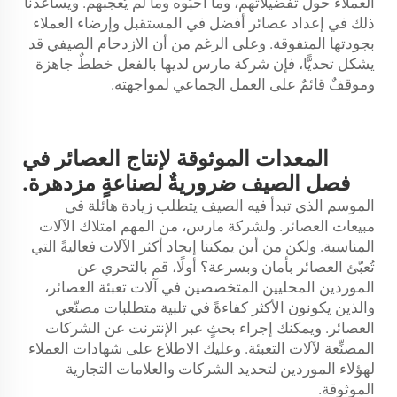
العملاء حول تفضيلاتهم، وما أحبّوه وما لم يُعجبهم. ويساعدنا
ذلك في إعداد عصائر أفضل في المستقبل وإرضاء العملاء
بجودتها المتفوقة. وعلى الرغم من أن الازدحام الصيفي قد
يشكل تحديًّا، فإن شركة مارس لديها بالفعل خططٌ جاهزة
وموقفٌ قائمٌ على العمل الجماعي لمواجهته.
المعدات الموثوقة لإنتاج العصائر في
فصل الصيف ضروريةٌ لصناعةٍ مزدهرة.
الموسم الذي تبدأ فيه الصيف يتطلب زيادة هائلة في
مبيعات العصائر. ولشركة مارس، من المهم امتلاك الآلات
المناسبة. ولكن من أين يمكننا إيجاد أكثر الآلات فعاليةً التي
تُعبّئ العصائر بأمان وبسرعة؟ أولًا، قم بالتحري عن
الموردين المحليين المتخصصين في آلات تعبئة العصائر،
والذين يكونون الأكثر كفاءةً في تلبية متطلبات مصنّعي
العصائر. ويمكنك إجراء بحثٍ عبر الإنترنت عن الشركات
المصنِّعة لآلات التعبئة. وعليك الاطلاع على شهادات العملاء
لهؤلاء الموردين لتحديد الشركات والعلامات التجارية
الموثوقة.