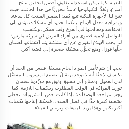
التعبئة، كما يمكن استخدام تغليفٍ أفضل لتحقيق نتائج
أسرع. وتُعَدُّ التكنولوجيا عاملاً محوريًّا في هذا الجانب، حيث
تتيح لنا الأجهزة الذكية تتبع كمية العصير المنتجة كل ساعة.
وبمراقبة معدل الإنتاج، يمكننا تحديد أي مشكلات تؤدي إلى
انخفاضه ومعالجتها في أسرع وقت ممكن. ويكتسب
التواصل أهمية قصوى بين أفراد الفريق في شركة مارس؛
لذا يجب الإبلاغ الفوري عن أي مشكلة يتم اكتشافها لضمان
حلِّها فورًا، ومنع تحوُّل مشكلة صغيرة إلى قضية أكبر.
يجب أن يتم تأمين المواد الخام مسبقًا، فليس من الجيد أن
نكتشف لاحقًا أنه لا توجد برتقالٌ لتصنيع المشروب المفضَّل
لدى العميل. ونحتاج إلى تنسيق وثيق مع مورِّدينا لضمان
توريد الفواكه في الوقت المطلوب وبلكميات اللازمة. كما
يجب مراجعة الوصفات؛ فإذا كانت بعض المشروبات تحظى
بشعبية كبيرة جدًّا في فصل الصيف، فيمكننا إنتاجها بكميات
أكبر بكثير. وهذا يزيد المبيعات ويرضي العملاء.