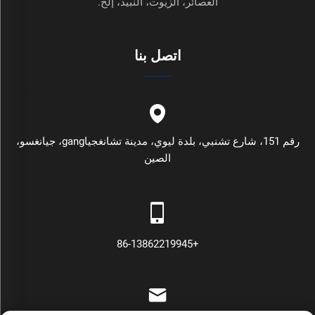
العصائر، الزيوت، النبيذ، إلخ.
اتصل بنا
رقم 151، شارع تشنبي، بلدة ليوي، مدينة تشانغجياgang، جيانغسو،
الصين
+86-13862219945