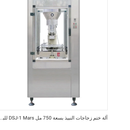
آلة ختم زجاجات النبيذ بسعة 750 مل DSJ-1 Mars للبيع غير القابلة لإعادة 