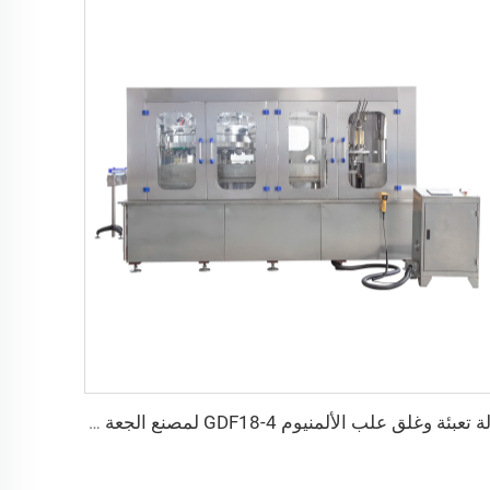
آلة تعبئة وغلق علب الألمنيوم GDF18-4 لمصنع الجعة الحرفية (نوع 2 في 1)