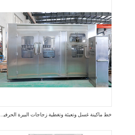
خط ماكينة غسل وتعبئة وتغطية زجاجات البيرة الحرفية الأوتوماتيكية سعة 500 مل و1 لتر و2 لتر و3 لتر PET