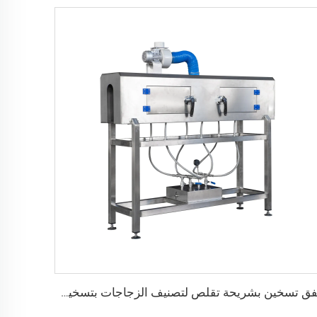
نفق تسخين بشريحة تقلص لتصنيف الزجاجات بتسخين البخار من الفولاذ المقاوم للصدأ