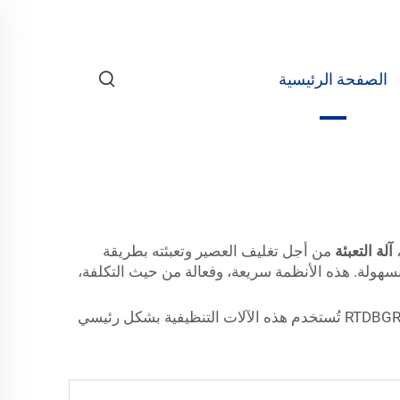
الصفحة الرئيسية
،
آلة التعبئة
من أجل تغليف العصير وتعبئته بطريقة
بسهولة. هذه الأنظمة سريعة، وفعالة من حيث التكلفة،
آلة تعبئة زجاجات عصير الفواكه --- عالية السرعة لخط إنتاج عصير الفواكه الخاص بك RTDBGRinser CSBR40/CSBR70/CSBR120 تُستخدم هذه الآلات التنظيفية بشكل رئيسي