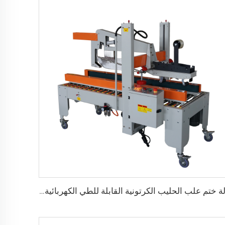
آلة ختم علب الحليب الكرتونية القابلة للطي الكهربائية باستخدام شريط ورقي لتعبئة المشروبات والسلع متينة تحمل كهربائي