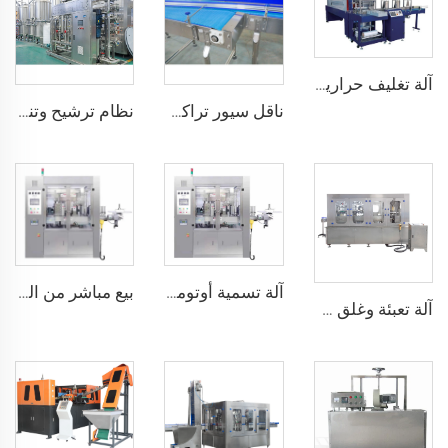
آلة تغليف حرارية أوتوماتيكية مجمعة من PE للبلاستيك زجاجات المياه والمشروبات والعصائر الغازية حالة جديدة محرك
ناقل سيور تراكم الزجاجات من الفولاذ المقاوم للصدأ - ناقل الطاولة المتراكمة
نظام ترشيح وتنقية مياه الأسموز العكسي الصناعي بسعة 6000 لتر و10000 لتر
آلة تسمية أوتوماتيكية دوارة تعمل بالغراء الساخن المذاب، تغذية على شكل لفافة من مادة OPP
بيع مباشر من المصنع، آلة تسمية أوتوماتيكية بـ 12 رأسًا تعمل بالغراء الساخن، تغذية لفافية، توفر OPP/BOPP
آلة تعبئة وغلق علب الألمنيوم GDF18-4 لمصنع الجعة الحرفية (نوع 2 في 1)