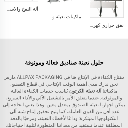
آلة النفخ والاستretch لقوالب زجاجات المياه البلاستيكية الأوتوماتيكية ذات الأربع حفر
ماكينات تعبئة وسد زجاجات الكحول الخفيف الأوتوماتيكية لزجاجات المشروبات الروحية
نفق حراري كهربائي لتقلص رقعة الأغلفة الحرارية على أعناق الزجاجات لضمان عدم العبث
حلول تعبئة صناديق فعالة وموثوقة
مفتاح الكفاءة في الإنتاج هنا في ALLPAX PACKAGING مارس
نحن ندرك مدى أهمية الوقت الإنتاجي في قطاع التصنيع.
ماكيناتنا
آلة تعبئة الكرتون
يُناسب خدمات الكفاءة العالية
والموثوقية. عندما يتعلق الأمر بالتشغيل الآلي والأداء السريع،
يمكن لجهازنا تعبئة الصندوق بمعدل معين. وهذا يعني الحاجة إلى
عدد أقل من القوى العاملة، كما يتيح تحقيق إنتاج شبه آلي.
التكنولوجيا المبتكرة: وداعًا لأخطاء التعبئة، ومرحبًا بالدقة
المطلقة عندما تستفيد من معداتنا المتطورة لتلبية احتياجاتك