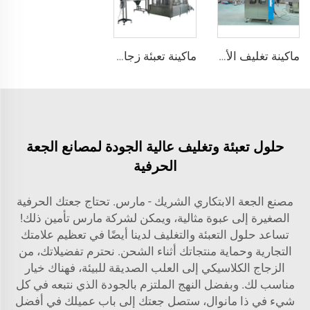
ماكينة تغليف الأغطية الرقبية المانعة للتلاعب بعبوات زجاجات المياه والأerosol الأوتوماتيكية باستخدام غلاف PVC قابل للانكماش الحراري
ماكينة تعبئة زجاجات الجعة الحرفية الأوتوماتيكية الصغيرة مع غطاء محكم ولوصاقات
حلول تعبئة وتغليف عالية الجودة لمصانع الجعة
الحرفية
مصنع الجعة الابتكاري الشريك - مارس. تحتاج جعتك الحرفية
الصغيرة إلى عبوة مثالية، ويمكن لشركة مارس تأمين ذلك!
تساعد حلول التعبئة والتغليف لدينا أيضًا في تعظيم علامتك
التجارية وحماية منتجاتك أثناء الشحن. نحترم تفضيلاتك، من
الزجاج الكلاسيكي إلى العلب الصديقة للبيئة، فهناك خيار
مناسب لك. وبفضل النهج الملتزم بالجودة الذي نتبعه في كل
شيء في ذا مانوال، ستصل جعتك إلى باب عميلك في أفضل