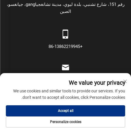
رقم 151، شارع تشنبي، بلدة ليوي، مدينة تشانغجياgang، جيانغسو،
الصين
+86-13862219945
[email protected]
We value your privacy
We use cookies and similar tools to provide our services. If you
don't want to accept all cookies, click Personalize cookies.
حقوق النشر © شركة تشانغ جيا غانغ مارس لمكائن التعبئة والتغليف
Accept all
المحدودة جميع الحقوق محفوظة
سياسة الخصوصية
المدونة
Personalize cookies